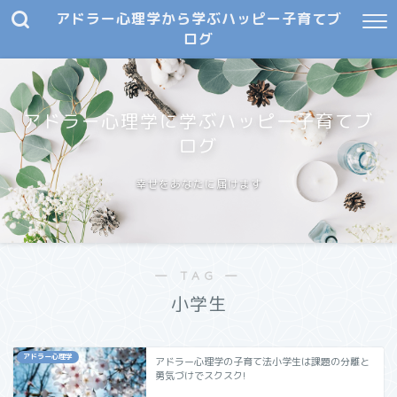
アドラー心理学から学ぶハッピー子育てブ
ログ
アドラー心理学に学ぶハッピー子育てブ
ログ
幸せをあなたに届けます
― TAG ―
小学生
アドラー心理学
アドラー心理学の子育て法小学生は課題の分離と
勇気づけでスクスク!