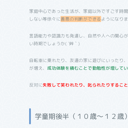
家庭中心であった生活が、家庭以外ですごす時
しない等徐々に
善悪の判断ができる
ようになり
言語能力や認識力も発達し、自然や人への関心
い時期でしょうか( ´艸｀)
自転車に乗れたり、友達の家に遊びにいったり
が増え、
成功体験を積むことで勤勉性が増して
反対に
失敗して
笑われたり、叱られたりするこ
学童期後半（１０歳～１２歳