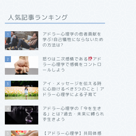
人気記事ランキング
アドラー心理学の他者貢献を
1
学ぶ!自己犠牲にならないため
の方法は?
怒りは二次感情である
アド
2
ラー心理学で感情をコントロ
ールしよう
アイ・メッセージを伝える時
3
に心掛けるべき3つのこと│ア
ドラー心理学による子育て
アドラー心理学の「今を生き
4
る」とは?過去・未来に縛られ
ず生きよう
【アドラー心理学】共同体感
5