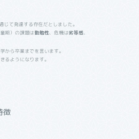
を通じて発達する存在だとしました。
学童期）の課題は
勤勉性
、危機は
劣等感
、
入学から卒業までを言います。
できるようになります。
！
特徴