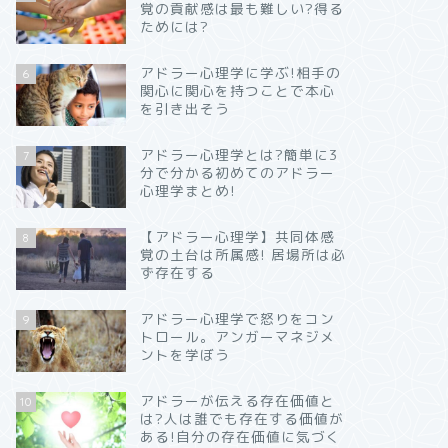
覚の貢献感は最も難しい?得る
ためには?
アドラー心理学に学ぶ!相手の
6
関心に関心を持つことで本心
を引き出そう
アドラー心理学とは?簡単に3
7
分で分かる初めてのアドラー
心理学まとめ!
【アドラー心理学】共同体感
8
覚の土台は所属感! 居場所は必
ず存在する
アドラー心理学で怒りをコン
9
トロール。アンガーマネジメ
ントを学ぼう
アドラーが伝える存在価値と
10
は?人は誰でも存在する価値が
ある!自分の存在価値に気づく