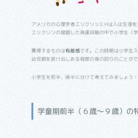
アメリカの心理学者エリクソン.E.Hは人は生涯
エリクソンの提唱した発達段階の中で小学生（
獲得するものは
有能感
です。この時期は小学生
幼児期を抜け出しある程度の身の回りのことが
小学生を前半、後半に分けて考えてみましょう
学童期前半（６歳～９歳）の