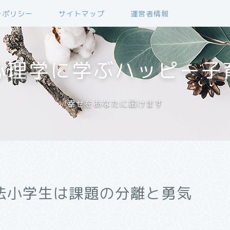
ーポリシー
サイトマップ
運営者情報
心理学に学ぶハッピー子
幸せをあなたに届けます
法小学生は課題の分離と勇気