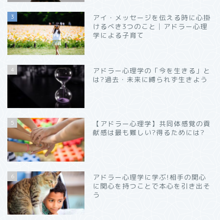
3
アイ・メッセージを伝える時に心掛
けるべき3つのこと│アドラー心理
学による子育て
4
アドラー心理学の「今を生きる」と
は?過去・未来に縛られず生きよう
5
【アドラー心理学】共同体感覚の貢
献感は最も難しい?得るためには?
6
アドラー心理学に学ぶ!相手の関心
に関心を持つことで本心を引き出そ
う