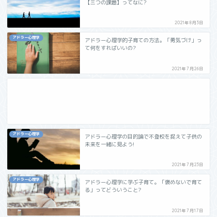
【三つの課題】ってなに?
2021年8月3日
アドラー心理学
アドラー心理学的子育ての方法。「勇気づけ」っ
て何をすればいいの?
2021年7月26日
アドラー心理学
アドラー心理学の目的論で不登校を捉えて子供の
未来を一緒に見よう!
2021年7月23日
アドラー心理学
アドラー心理学に学ぶ子育て。「褒めないで育て
る」ってどういうこと?
2021年7月17日