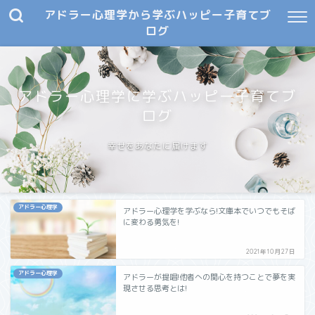
アドラー心理学から学ぶハッピー子育てブ
ログ
アドラー心理学に学ぶハッピー子育てブ
ログ
幸せをあなたに届けます
アドラー心理学
アドラー心理学を学ぶなら!文庫本でいつでもそば
に変わる勇気を!
2021年10月27日
アドラー心理学
アドラーが提唱!他者への関心を持つことで夢を実
現させる思考とは!