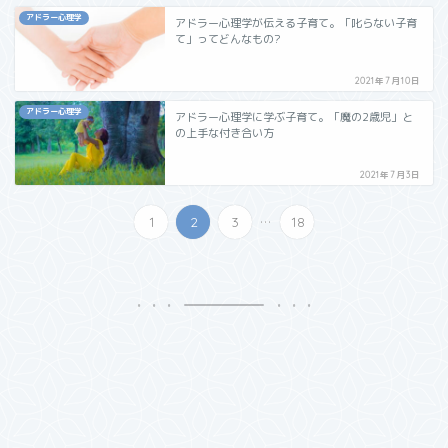
アドラー心理学
アドラー心理学が伝える子育て。「叱らない子育
て」ってどんなもの?
2021年7月10日
アドラー心理学
アドラー心理学に学ぶ子育て。「魔の2歳児」と
の上手な付き合い方
2021年7月3日
...
1
2
3
18