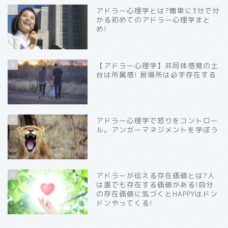
7
アドラー心理学とは?簡単に3分で分
かる初めてのアドラー心理学まと
め!
8
【アドラー心理学】共同体感覚の土
台は所属感! 居場所は必ず存在する
9
アドラー心理学で怒りをコントロー
ル。アンガーマネジメントを学ぼう
10
アドラーが伝える存在価値とは?人
は誰でも存在する価値がある!自分
の存在価値に気づくとHAPPYはドン
ドンやってくる!