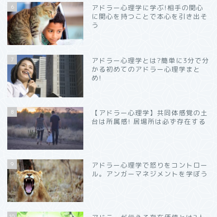
6
アドラー心理学に学ぶ!相手の関心
に関心を持つことで本心を引き出そ
う
7
アドラー心理学とは?簡単に3分で分
かる初めてのアドラー心理学まと
め!
8
【アドラー心理学】共同体感覚の土
台は所属感! 居場所は必ず存在する
9
アドラー心理学で怒りをコントロー
ル。アンガーマネジメントを学ぼう
10