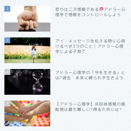
2
怒りは二次感情である
アドラー心
理学で感情をコントロールしよう
3
アイ・メッセージを伝える時に心掛
けるべき3つのこと│アドラー心理
学による子育て
4
アドラー心理学の「今を生きる」と
は?過去・未来に縛られず生きよう
5
【アドラー心理学】共同体感覚の貢
献感は最も難しい?得るためには?