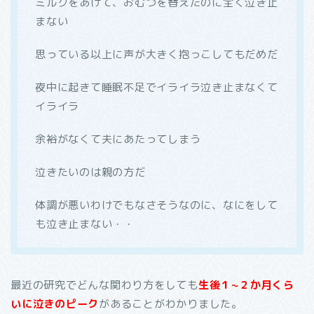
ミルクをあげて、おむつを替えたのに全く泣き止
まない
思っている以上に声が大きく抱っこしてもだめだ
夜中に起きて睡眠不足でイライラ泣き止まなくて
イライラ
余裕がなくて夫にあたってしまう
泣きたいのは親の方だ
体調が悪いわけでもなさそうなのに、なにをして
も泣き止まない・・
最近の研究でどんな関わり方をしても
生後１~２か月くら
いに泣きのピーク
があることがわかりました。