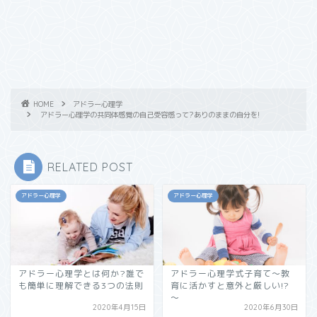
HOME
アドラー心理学
アドラー心理学の共同体感覚の自己受容感って?ありのままの自分を!
RELATED POST
アドラー心理学
アドラー心理学
アドラー心理学とは何か?誰で
アドラー心理学式子育て～教
も簡単に理解できる3つの法則
育に活かすと意外と厳しい!?
～
2020年4月15日
2020年6月30日