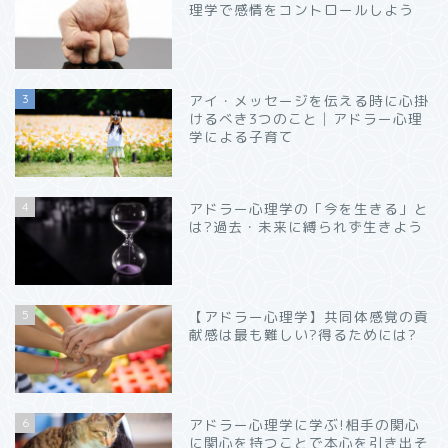
理学で感情をコントロールしよう
3
アイ・メッセージを伝える時に心掛
けるべき3つのこと│アドラー心理
学による子育て
4
アドラー心理学の「今を生きる」と
は?過去・未来に縛られず生きよう
5
【アドラー心理学】共同体感覚の貢
献感は最も難しい?得るためには?
6
アドラー心理学に学ぶ!相手の関心
に関心を持つことで本心を引き出そ