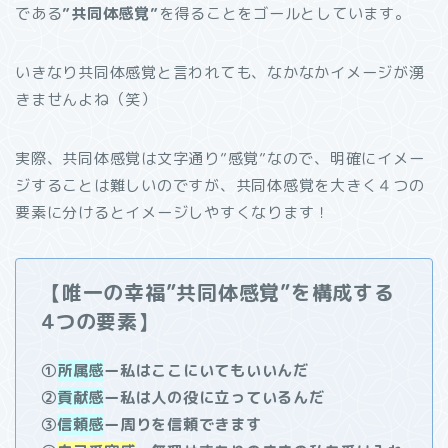
である
”共同体感覚”
を得ることをゴールとしています。
いきなり共同体感覚と言われても、なかなかイメージが湧
きませんよね（笑）
実際、共同体感覚は文字通り”感覚”なので、明確にイメー
ジすることは難しいのですが、共同体感覚を大きく４つの
要素に分けるとイメージしやすくなります！
【唯一の幸福”共同体感覚”を構成する
4つの要素】
①
所属感
ー私はここにいてもいいんだ
②
貢献感
ー私は人の役に立っているんだ
③
信頼感
ー周りを信頼できます