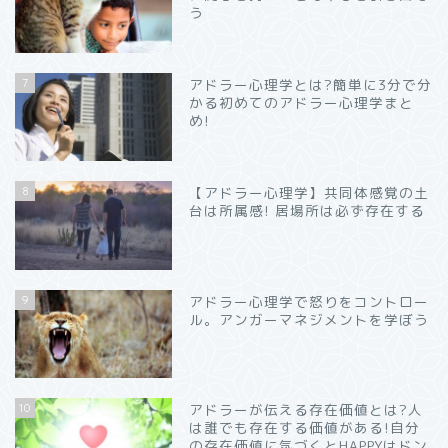
う
7
アドラー心理学とは?簡単に3分で分
かる初めてのアドラー心理学まと
め!
8
【アドラー心理学】共同体感覚の土
台は所属感! 居場所は必ず存在する
9
アドラー心理学で怒りをコントロー
ル。アンガーマネジメントを学ぼう
10
アドラーが伝える存在価値とは?人
は誰でも存在する価値がある!自分
の存在価値に気づくとHAPPYはドン