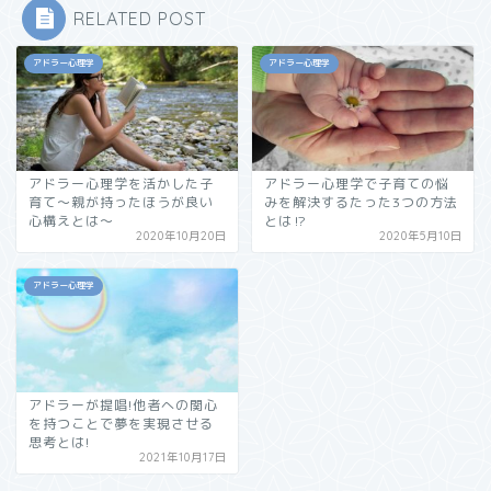
RELATED POST
アドラー心理学
アドラー心理学
アドラー心理学を活かした子
アドラー心理学で子育ての悩
育て～親が持ったほうが良い
みを解決するたった3つの方法
心構えとは～
とは⁉︎
2020年10月20日
2020年5月10日
アドラー心理学
アドラーが提唱!他者への関心
を持つことで夢を実現させる
思考とは!
2021年10月17日