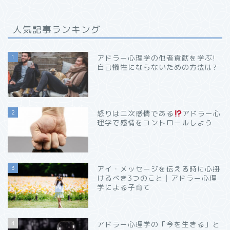
人気記事ランキング
1
アドラー心理学の他者貢献を学ぶ!
自己犠牲にならないための方法は?
2
怒りは二次感情である
アドラー心
理学で感情をコントロールしよう
3
アイ・メッセージを伝える時に心掛
けるべき3つのこと│アドラー心理
学による子育て
4
アドラー心理学の「今を生きる」と