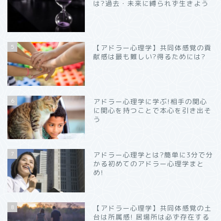
は?過去・未来に縛られず生きよう
5
【アドラー心理学】共同体感覚の貢
献感は最も難しい?得るためには?
6
アドラー心理学に学ぶ!相手の関心
に関心を持つことで本心を引き出そ
う
7
アドラー心理学とは?簡単に3分で分
かる初めてのアドラー心理学まと
め!
8
【アドラー心理学】共同体感覚の土
台は所属感! 居場所は必ず存在する