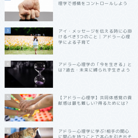
理学で感情をコントロールしよう
3
アイ・メッセージを伝える時に心掛
けるべき3つのこと│アドラー心理
学による子育て
4
アドラー心理学の「今を生きる」と
は?過去・未来に縛られず生きよう
5
【アドラー心理学】共同体感覚の貢
献感は最も難しい?得るためには?
6
アドラー心理学に学ぶ!相手の関心
に関心を持つことで本心を引き出そ