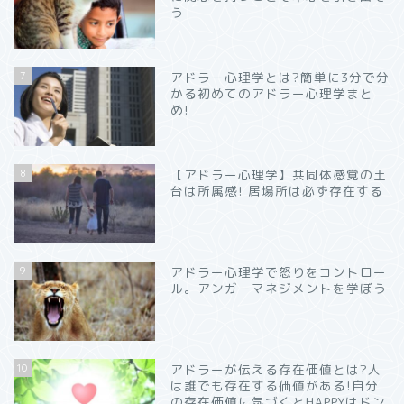
う
7
アドラー心理学とは?簡単に3分で分
かる初めてのアドラー心理学まと
め!
8
【アドラー心理学】共同体感覚の土
台は所属感! 居場所は必ず存在する
9
アドラー心理学で怒りをコントロー
ル。アンガーマネジメントを学ぼう
10
アドラーが伝える存在価値とは?人
は誰でも存在する価値がある!自分
の存在価値に気づくとHAPPYはドン