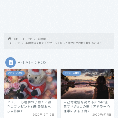
HOME
アドラー心理学
アドラー心理学式子育て「パセージ」０～３歳児に合わせた接し方とは?
RELATED POST
アドラー心理学
アドラー心理学
アドラー心理学の子育てに役
自己肯定感を高めるために注
立つプレゼント3選!最新おも
意すべき3つの事│アドラー心
ちゃ特集♪
理学による子育て
2020年12月12日
2020年6月7日