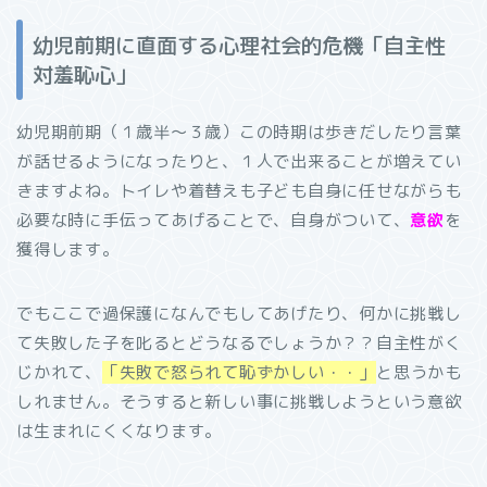
幼児前期に直面する心理社会的危機「自主性
対羞恥心」
幼児期前期（１歳半～３歳）この時期は歩きだしたり言葉
が話せるようになったりと、１人で出来ることが増えてい
きますよね。トイレや着替えも子ども自身に任せながらも
必要な時に手伝ってあげることで、自身がついて、
意欲
を
獲得します。
でもここで過保護になんでもしてあげたり、何かに挑戦し
て失敗した子を叱るとどうなるでしょうか？？自主性がく
じかれて、
「失敗で怒られて恥ずかしい・・」
と思うかも
しれません。そうすると新しい事に挑戦しようという意欲
は生まれにくくなります。