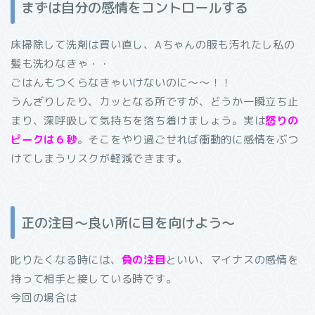
まずは自分の感情をコントロールする
床掃除して洗剤は買い直し、Aちゃんの服も汚れたし私の
髪も洗わなきゃ・・
ごはんもつくらなきゃいけないのに～～！！
うんざりしたり、カッとなる所ですが、どうか一瞬立ち止
まり、深呼吸して気持ちを落ち着けましょう。実は
怒りの
ピークは６秒
。そこをやり過ごせれば衝動的に感情をぶつ
けてしまうリスクが軽減できます。
正の注目～良い所に目を向けよう～
叱りたくなる時には、
負の注目
といい、マイナスの感情を
持って相手と接している時です。
今回の場合は