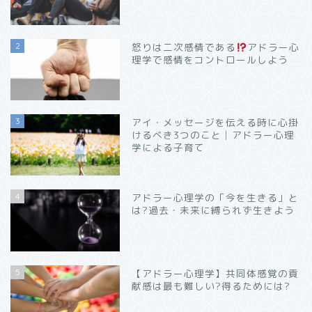
2
怒りは二次感情である
アドラー心
理学で感情をコントロールしよう
3
アイ・メッセージを伝える時に心掛
けるべき3つのこと│アドラー心理
学による子育て
4
アドラー心理学の「今を生きる」と
は?過去・未来に縛られず生きよう
5
【アドラー心理学】共同体感覚の貢
献感は最も難しい?得るためには?