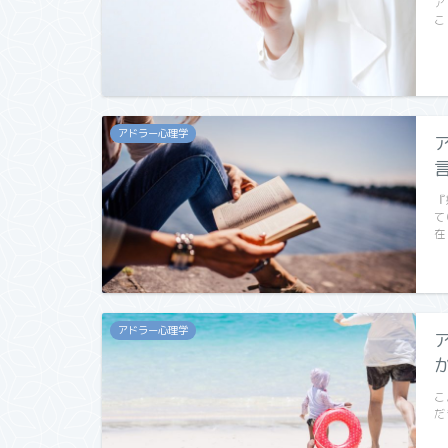
ア
こ
アドラー心理学
『
て
在
アドラー心理学
こ
だ