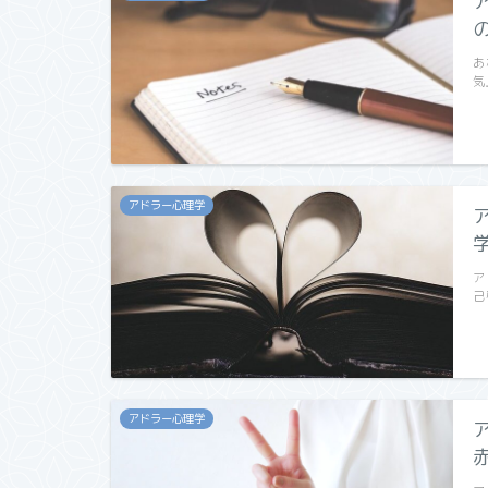
あ
気
アドラー心理学
ア
己
アドラー心理学