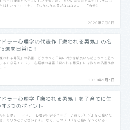
ドラー心理学をベースにした子育て術。 すぐに効果がでるものじゃない
とはわかっていても、 「なかなか効果がないなぁ。」 「自分に …
2020年7月8日
アドラー心理学の代表作『嫌われる勇気』の名
言5選を日常に‼︎
嫌われる勇気』の名言、どうやって日常に活かせば良いんだろうって思っ
いる方必見！アドラー心理学の著書『嫌われる勇気』には数々の名言が存
し …
2020年5月3日
アドラー心理学「嫌われる勇気」を子育てに生
かす3つのポイント
んにちは。 「アドラー心理学に学ぶハッピー子育てブログ」をご覧いた
き、ありがとうございます。 さて、このブログをご覧になっている …