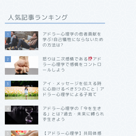
人気記事ランキング
アドラー心理学の他者貢献を
1
学ぶ!自己犠牲にならないため
の方法は?
怒りは二次感情である
アド
2
ラー心理学で感情をコントロ
ールしよう
アイ・メッセージを伝える時
3
に心掛けるべき3つのこと│ア
ドラー心理学による子育て
アドラー心理学の「今を生き
4
る」とは?過去・未来に縛られ
ず生きよう
【アドラー心理学】共同体感
5