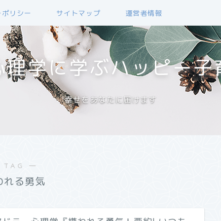
ーポリシー
サイトマップ
運営者情報
心理学に学ぶハッピー子
幸せをあなたに届けます
 TAG ―
われる勇気