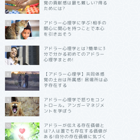
覚の貢献感は最も難しい?得る
ためには?
アドラー心理学に学ぶ!相手の
6
関心に関心を持つことで本心
を引き出そう
アドラー心理学とは?簡単に3
7
分で分かる初めてのアドラー
心理学まとめ!
【アドラー心理学】共同体感
8
覚の土台は所属感! 居場所は必
ず存在する
アドラー心理学で怒りをコン
9
トロール。アンガーマネジメ
ントを学ぼう
アドラーが伝える存在価値と
10
は?人は誰でも存在する価値が
ある!自分の存在価値に気づく