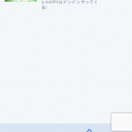
とHAPPYはドンドンやってく
る!