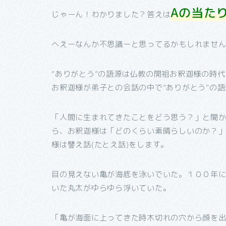
Aの当た
じゃーん！わかりました？答えは
へえーなんか不思議ーと思ってるかもしれませんね
“ありがとう”の語源は仏教の開祖お釈迦様の時
お釈迦様が弟子との会話の中で”ありがとう”の
「人間に生まれてきたことをどう思う？」と聞
ら、お釈迦様は「どのくらい素晴らしいのか？
様は譬え話(たとえ話)をします。
目の見えない亀が海底を泳いでいた。１００年
いた丸太がゆらゆら浮いていた。
「亀が海面に上ってきた時木切れの穴から顔を