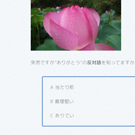
突然ですが”ありがとう”の
反対語
を知ってますか
A 当たり前
B 義理堅い
C ありてい