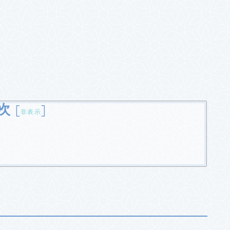
次
[
]
非表示