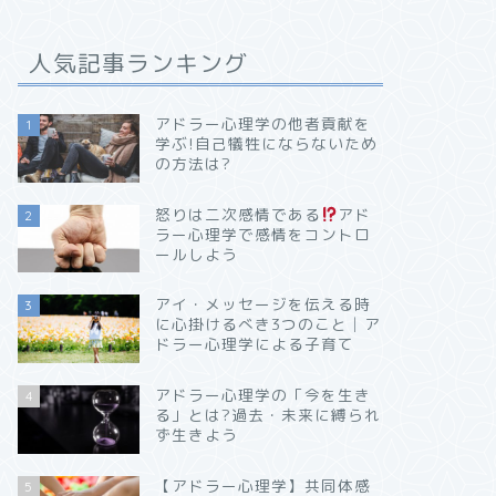
人気記事ランキング
アドラー心理学の他者貢献を
1
学ぶ!自己犠牲にならないため
の方法は?
怒りは二次感情である
アド
2
ラー心理学で感情をコントロ
ールしよう
アイ・メッセージを伝える時
3
に心掛けるべき3つのこと│ア
ドラー心理学による子育て
アドラー心理学の「今を生き
4
る」とは?過去・未来に縛られ
ず生きよう
【アドラー心理学】共同体感
5