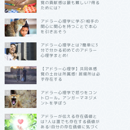
覚の貢献感は最も難しい?得る
ためには?
アドラー心理学に学ぶ!相手の
6
関心に関心を持つことで本心
を引き出そう
アドラー心理学とは?簡単に3
7
分で分かる初めてのアドラー
心理学まとめ!
【アドラー心理学】共同体感
8
覚の土台は所属感! 居場所は必
ず存在する
アドラー心理学で怒りをコン
9
トロール。アンガーマネジメ
ントを学ぼう
アドラーが伝える存在価値と
10
は?人は誰でも存在する価値が
ある!自分の存在価値に気づく