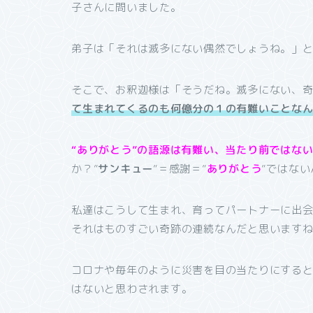
子さんに問いました。
弟子は「それは滅多にない偶然でしょうね。」
そこで、お釈迦様は「そうだね。滅多にない、
て生まれてくるのも何億分の１の有難いことな
“ありがとう”の語源は有難い、当たり前ではな
か？”
サンキュー
”＝感謝＝”
ありがとう
”ではな
私達はこうして生まれ、育ってパートナーに出
それはものすごい奇跡の連続なんだと思います
コロナや毎年のように災害を目の当たりにする
はないと思わされます。