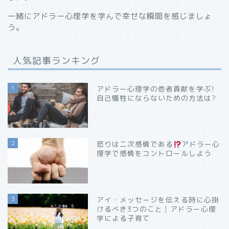
一緒にアドラー心理学を学んで幸せな瞬間を感じましょ
う。
人気記事ランキング
1
アドラー心理学の他者貢献を学ぶ!
自己犠牲にならないための方法は?
2
怒りは二次感情である
アドラー心
理学で感情をコントロールしよう
3
アイ・メッセージを伝える時に心掛
けるべき3つのこと│アドラー心理
学による子育て