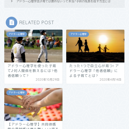
アドラー心理学流子育ては褒めないって本当?子供の成長を促す方法とは
RELATED POST
アドラー心理学
アドラー心理学
アドラー心理学を使った子育
たった1つで自立心が育つ! ア
て♪対人関係を教えるには?他
ドラー心理学「他者信頼」に
者信頼って?
よる子育てとは?
2020年10月29日
2020年4月14日
アドラー心理学
【アドラー心理学】共同体感