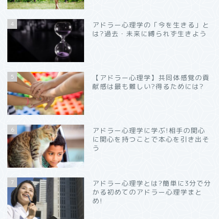
4
アドラー心理学の「今を生きる」と
は?過去・未来に縛られず生きよう
5
【アドラー心理学】共同体感覚の貢
献感は最も難しい?得るためには?
6
アドラー心理学に学ぶ!相手の関心
に関心を持つことで本心を引き出そ
う
7
アドラー心理学とは?簡単に3分で分
かる初めてのアドラー心理学まと
め!