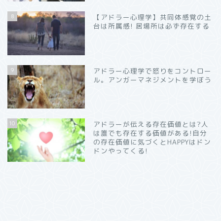
8
【アドラー心理学】共同体感覚の土
台は所属感! 居場所は必ず存在する
9
アドラー心理学で怒りをコントロー
ル。アンガーマネジメントを学ぼう
10
アドラーが伝える存在価値とは?人
は誰でも存在する価値がある!自分
の存在価値に気づくとHAPPYはドン
ドンやってくる!