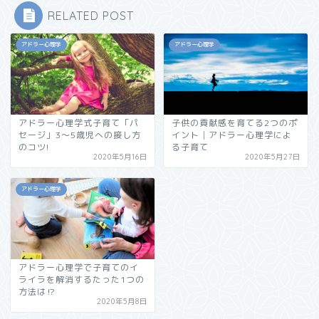
RELATED POST
アドラー心理学
アドラー心理学
アドラー心理学式子育て「パ
子供の貢献感を育てる2つのポ
セージ」3～5歳児への接し方
イント│アドラー心理学によ
のコツ!
る子育て
2020年5月16日
2020年5月27日
アドラー心理学
アドラー心理学で子育てのイ
ライラを解消するたった1つの
方法は⁉︎
2020年5月8日