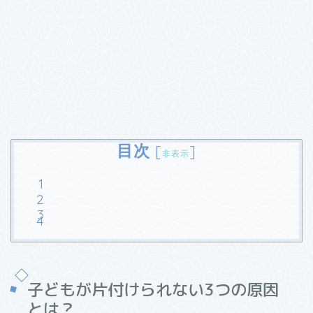
目次
[
]
非表示
子どもが片付けられない
3
つの原因
とは？