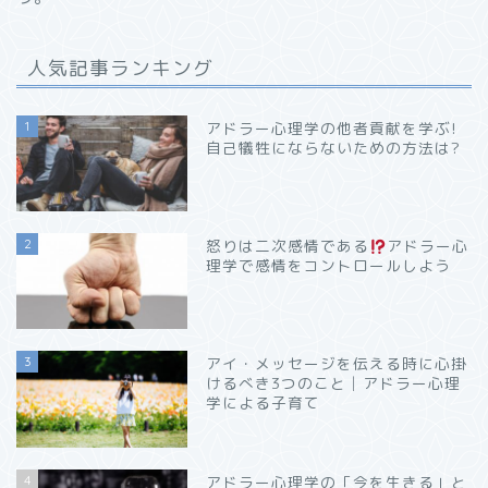
人気記事ランキング
1
アドラー心理学の他者貢献を学ぶ!
自己犠牲にならないための方法は?
2
怒りは二次感情である
アドラー心
理学で感情をコントロールしよう
3
アイ・メッセージを伝える時に心掛
けるべき3つのこと│アドラー心理
学による子育て
4
アドラー心理学の「今を生きる」と