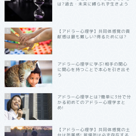
は?過去・未来に縛られず生きよう
5
【アドラー心理学】共同体感覚の貢
献感は最も難しい?得るためには?
6
アドラー心理学に学ぶ!相手の関心
に関心を持つことで本心を引き出そ
う
7
アドラー心理学とは?簡単に3分で分
かる初めてのアドラー心理学まと
め!
8
【アドラー心理学】共同体感覚の土
台は所属感! 居場所は必ず存在する