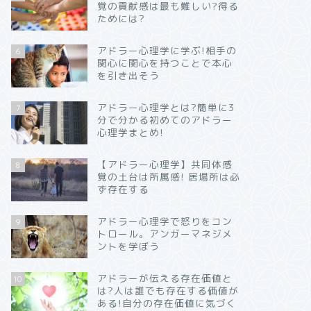
覚の貢献感は最も難しい?得る
ためには?
アドラー心理学に学ぶ!相手の
6
関心に関心を持つことで本心
を引き出そう
アドラー心理学とは?簡単に3
7
分で分かる初めてのアドラー
心理学まとめ!
【アドラー心理学】共同体感
8
覚の土台は所属感! 居場所は必
ず存在する
アドラー心理学で怒りをコン
9
トロール。アンガーマネジメ
ントを学ぼう
アドラーが伝える存在価値と
10
は?人は誰でも存在する価値が
ある!自分の存在価値に気づく