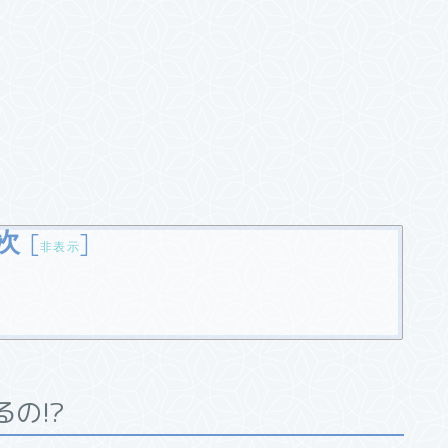
次
[
]
非表示
の!?