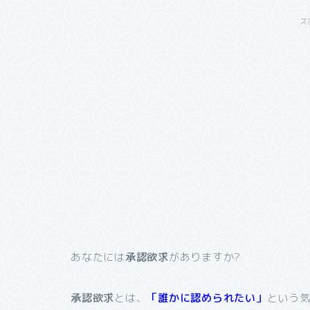
ス
あなたには
承認欲求
がありますか?
承認欲求
とは、
「誰かに認められたい」
という