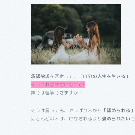
承認欲求
を否定して、「
自分の人生を生きる」
そうすれば幸せになれる!
頭では理解できますが…
そうは言っても、やっぱり人から
「認められる
ほとんどの人は、けなされるより
褒められたい
で