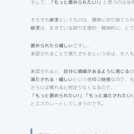
そして、
「もっと褒められたい!」
と思うのは当
そもそも
欲求
というものは、簡単に切り捨てら
欲求
は、生きている限り生理的・精神的に、と
褒められたら嬉しい
ですし、
承認されることで満たされるという点は、大人
承認されると、
自分に価値があるように感じる
満たされる・嬉しい
という感情は
快感
なので、
さらには慣れると物足りなくなるので、
「もっと褒められたい!」「
もっと満たされたい!
とエスカレートしてしまうのです。