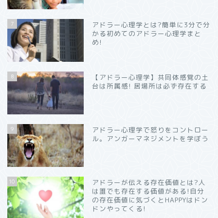
7
アドラー心理学とは?簡単に3分で分
かる初めてのアドラー心理学まと
め!
8
【アドラー心理学】共同体感覚の土
台は所属感! 居場所は必ず存在する
9
アドラー心理学で怒りをコントロー
ル。アンガーマネジメントを学ぼう
10
アドラーが伝える存在価値とは?人
は誰でも存在する価値がある!自分
の存在価値に気づくとHAPPYはドン
ドンやってくる!