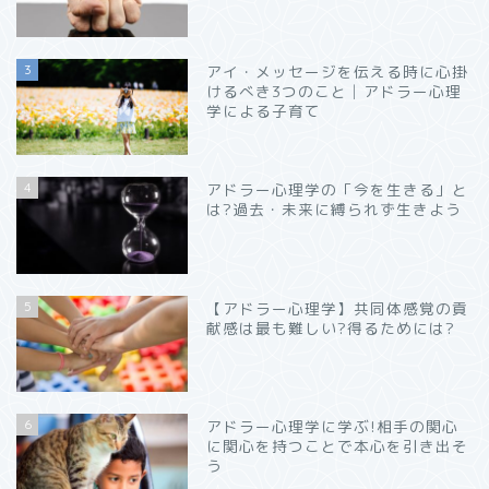
3
アイ・メッセージを伝える時に心掛
けるべき3つのこと│アドラー心理
学による子育て
4
アドラー心理学の「今を生きる」と
は?過去・未来に縛られず生きよう
5
【アドラー心理学】共同体感覚の貢
献感は最も難しい?得るためには?
6
アドラー心理学に学ぶ!相手の関心
に関心を持つことで本心を引き出そ
う