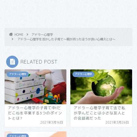
HOME
アドラー心理学
アドラー心理学を活かした子育て～親が持ったほうが良い心構えとは～
RELATED POST
アドラー心理学
アドラー心理学
アドラー心理学の子育て中!だ
アドラー心理学子育て法で私
だこねを卒業する3つのポイン
が学んだことは小さな友人と
トとは?
の会話術だった
2021年3月16日
2021年3月26日
アドラー心理学