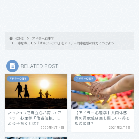
HOME
アドラー心理学
幸せホルモン「オキシトシン」をアドラー的幸福感の味方につけよう
RELATED POST
アドラー心理学
アドラー心理学
たった1つで自立心が育つ! ア
【アドラー心理学】共同体感
ドラー心理学「他者信頼」に
覚の貢献感は最も難しい?得る
よる子育てとは?
ためには?
2020年4月14日
2021年2月9日