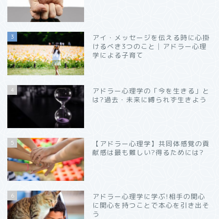
3
アイ・メッセージを伝える時に心掛
けるべき3つのこと│アドラー心理
学による子育て
4
アドラー心理学の「今を生きる」と
は?過去・未来に縛られず生きよう
5
【アドラー心理学】共同体感覚の貢
献感は最も難しい?得るためには?
6
アドラー心理学に学ぶ!相手の関心
に関心を持つことで本心を引き出そ
う