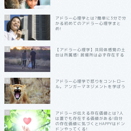
7
アドラー心理学とは?簡単に3分で分
かる初めてのアドラー心理学まと
め!
8
【アドラー心理学】共同体感覚の土
台は所属感! 居場所は必ず存在する
9
アドラー心理学で怒りをコントロー
ル。アンガーマネジメントを学ぼう
10
アドラーが伝える存在価値とは?人
は誰でも存在する価値がある!自分
の存在価値に気づくとHAPPYはドン
ドンやってくる!