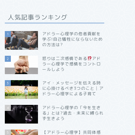
人気記事ランキング
アドラー心理学の他者貢献を
1
学ぶ!自己犠牲にならないため
の方法は?
怒りは二次感情である
アド
2
ラー心理学で感情をコントロ
ールしよう
アイ・メッセージを伝える時
3
に心掛けるべき3つのこと│ア
ドラー心理学による子育て
アドラー心理学の「今を生き
4
る」とは?過去・未来に縛られ
ず生きよう
【アドラー心理学】共同体感
5