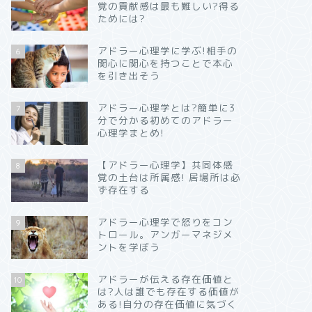
覚の貢献感は最も難しい?得る
ためには?
アドラー心理学に学ぶ!相手の
6
関心に関心を持つことで本心
を引き出そう
アドラー心理学とは?簡単に3
7
分で分かる初めてのアドラー
心理学まとめ!
【アドラー心理学】共同体感
8
覚の土台は所属感! 居場所は必
ず存在する
アドラー心理学で怒りをコン
9
トロール。アンガーマネジメ
ントを学ぼう
アドラーが伝える存在価値と
10
は?人は誰でも存在する価値が
ある!自分の存在価値に気づく