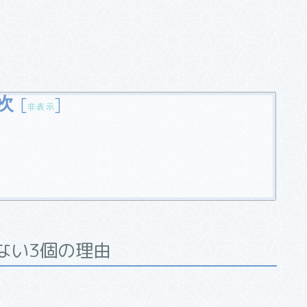
次
[
]
非表示
ない3
個の理由