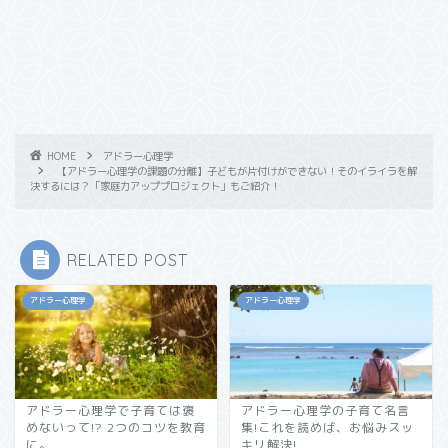
HOME
アドラー心理学
【アドラー心理学の課題の分離】子どもが片付けができない！そのイライラを解
決するには？「家庭力アッププロジェクト」もご紹介！
RELATED POST
アドラー心理学
アドラー心理学
アドラー心理学で子育ては褒
アドラー心理学の子育て名言
めないって!? 2つのコツを教育
集!これを読めば、お悩みスッ
に。
キリ解決!