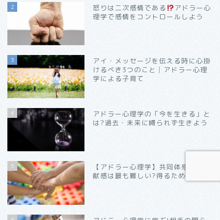
2
怒りは二次感情である
アドラー心
理学で感情をコントロールしよう
3
アイ・メッセージを伝える時に心掛
けるべき3つのこと│アドラー心理
学による子育て
4
アドラー心理学の「今を生きる」と
は?過去・未来に縛られず生きよう
5
【アドラー心理学】共同体感覚の貢
献感は最も難しい?得るためには?
6