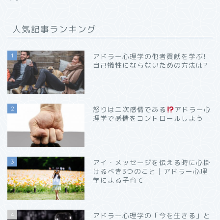
人気記事ランキング
1
アドラー心理学の他者貢献を学ぶ!
自己犠牲にならないための方法は?
2
怒りは二次感情である
アドラー心
理学で感情をコントロールしよう
3
アイ・メッセージを伝える時に心掛
けるべき3つのこと│アドラー心理
学による子育て
4
アドラー心理学の「今を生きる」と