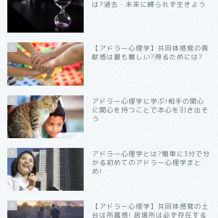
は?過去・未来に縛られず生きよう
5
【アドラー心理学】共同体感覚の貢
献感は最も難しい?得るためには?
6
アドラー心理学に学ぶ!相手の関心
に関心を持つことで本心を引き出そ
う
7
アドラー心理学とは?簡単に3分で分
かる初めてのアドラー心理学まと
め!
8
【アドラー心理学】共同体感覚の土
台は所属感! 居場所は必ず存在する