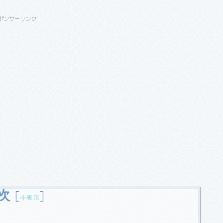
ポンサーリンク
次
[
]
非表示