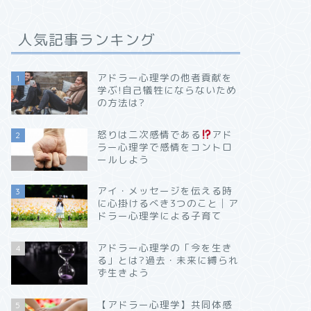
人気記事ランキング
アドラー心理学の他者貢献を
1
学ぶ!自己犠牲にならないため
の方法は?
怒りは二次感情である
アド
2
ラー心理学で感情をコントロ
ールしよう
アイ・メッセージを伝える時
3
に心掛けるべき3つのこと│ア
ドラー心理学による子育て
アドラー心理学の「今を生き
4
る」とは?過去・未来に縛られ
ず生きよう
【アドラー心理学】共同体感
5