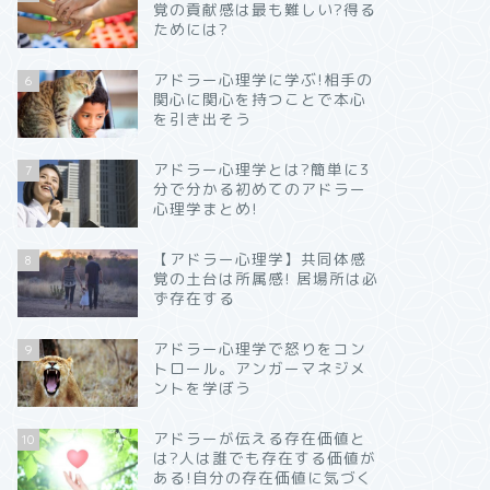
覚の貢献感は最も難しい?得る
ためには?
アドラー心理学に学ぶ!相手の
6
関心に関心を持つことで本心
を引き出そう
アドラー心理学とは?簡単に3
7
分で分かる初めてのアドラー
心理学まとめ!
【アドラー心理学】共同体感
8
覚の土台は所属感! 居場所は必
ず存在する
アドラー心理学で怒りをコン
9
トロール。アンガーマネジメ
ントを学ぼう
アドラーが伝える存在価値と
10
は?人は誰でも存在する価値が
ある!自分の存在価値に気づく