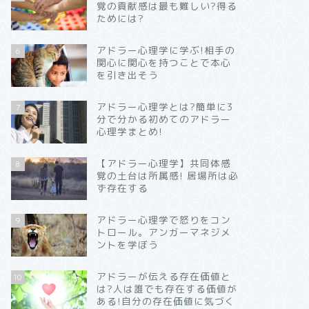
覚の貢献感は最も難しい?得る
ためには?
アドラー心理学に学ぶ!相手の
6
関心に関心を持つことで本心
を引き出そう
アドラー心理学とは?簡単に3
7
分で分かる初めてのアドラー
心理学まとめ!
【アドラー心理学】共同体感
8
覚の土台は所属感! 居場所は必
ず存在する
アドラー心理学で怒りをコン
9
トロール。アンガーマネジメ
ントを学ぼう
アドラーが伝える存在価値と
10
は?人は誰でも存在する価値が
ある!自分の存在価値に気づく