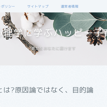
ーポリシー
サイトマップ
運営者情報
心理学に学ぶハッピー子
幸せをあなたに届けます
とは?原因論ではなく、目的論