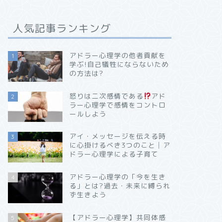
人気記事ランキング
アドラー心理学の他者貢献を
1
学ぶ!自己犠牲にならないため
の方法は?
怒りは二次感情である
アド
2
ラー心理学で感情をコントロ
ールしよう
アイ・メッセージを伝える時
3
に心掛けるべき3つのこと│ア
ドラー心理学による子育て
アドラー心理学の「今を生き
4
る」とは?過去・未来に縛られ
ず生きよう
【アドラー心理学】共同体感
5