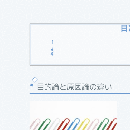
目
目的論と原因論の違い