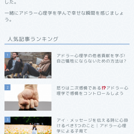
した。
一緒にアドラー心理学を学んで幸せな瞬間を感じましょ
う。
人気記事ランキング
1
アドラー心理学の他者貢献を学ぶ!
自己犠牲にならないための方法は?
2
怒りは二次感情である
アドラー心
理学で感情をコントロールしよう
3
アイ・メッセージを伝える時に心掛
けるべき3つのこと│アドラー心理
学による子育て