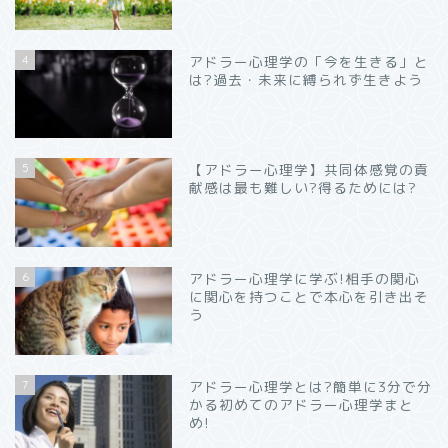
4
アドラー心理学の「今を生きる」と
は?過去・未来に縛られず生きよう
5
【アドラー心理学】共同体感覚の貢
献感は最も難しい?得るためには?
6
アドラー心理学に学ぶ!相手の関心
に関心を持つことで本心を引き出そ
う
7
アドラー心理学とは?簡単に3分で分
かる初めてのアドラー心理学まと
め!