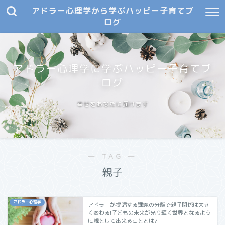
アドラー心理学から学ぶハッピー子育てブ
ログ
アドラー心理学に学ぶハッピー子育てブ
ログ
幸せをあなたに届けます
― TAG ―
親子
アドラー心理学
アドラーが提唱する課題の分離で親子関係は大き
く変わる!子どもの未来が光り輝く世界となるよう
に親として出来ることとは?