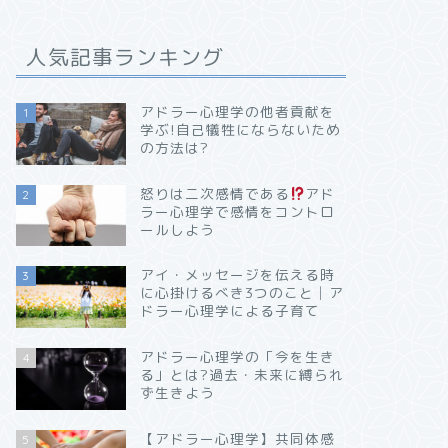
人気記事ランキング
アドラー心理学の他者貢献を
1
学ぶ!自己犠牲にならないため
の方法は?
怒りは二次感情である
アド
2
ラー心理学で感情をコントロ
ールしよう
アイ・メッセージを伝える時
3
に心掛けるべき3つのこと│ア
ドラー心理学による子育て
アドラー心理学の「今を生き
4
る」とは?過去・未来に縛られ
ず生きよう
【アドラー心理学】共同体感
5