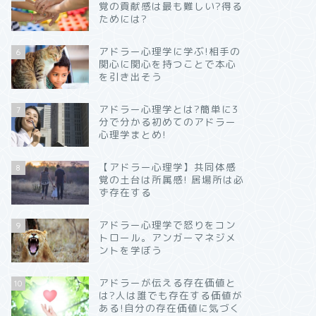
覚の貢献感は最も難しい?得る
ためには?
アドラー心理学に学ぶ!相手の
6
関心に関心を持つことで本心
を引き出そう
アドラー心理学とは?簡単に3
7
分で分かる初めてのアドラー
心理学まとめ!
【アドラー心理学】共同体感
8
覚の土台は所属感! 居場所は必
ず存在する
アドラー心理学で怒りをコン
9
トロール。アンガーマネジメ
ントを学ぼう
アドラーが伝える存在価値と
10
は?人は誰でも存在する価値が
ある!自分の存在価値に気づく