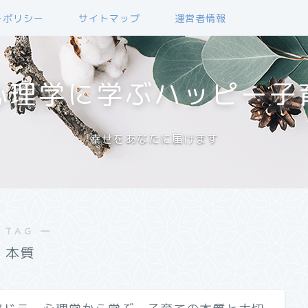
ーポリシー
サイトマップ
運営者情報
心理学に学ぶハッピー子
幸せをあなたに届けます
 TAG ―
本質