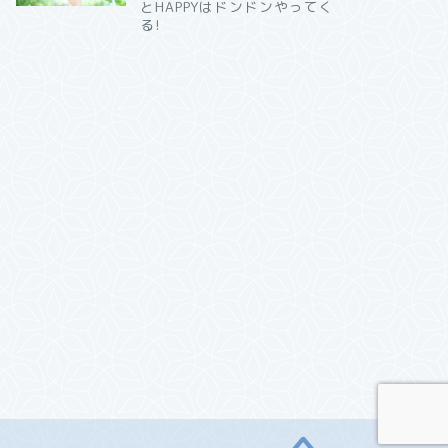
とHAPPYはドンドンやってく
る!