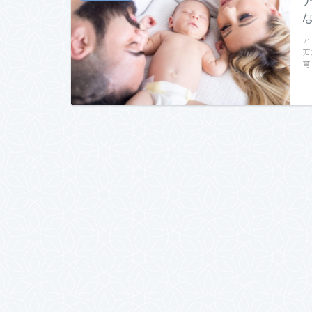
ア
方
育