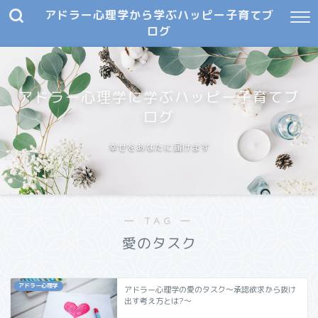
アドラー心理学から学ぶハッピー子育てブ
ログ
アドラー心理学に学ぶハッピー子育てブ
ログ
幸せをあなたに届けます
― TAG ―
愛のタスク
アドラー心理学
アドラー心理学の愛のタスク～承認欲求から抜け
出す考え方とは?～