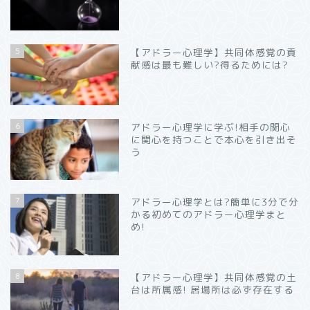
5
【アドラー心理学】共同体感覚の貢
献感は最も難しい?得るためには?
6
アドラー心理学に学ぶ!相手の関心
に関心を持つことで本心を引き出そ
う
7
アドラー心理学とは?簡単に3分で分
かる初めてのアドラー心理学まと
め!
8
【アドラー心理学】共同体感覚の土
台は所属感! 居場所は必ず存在する