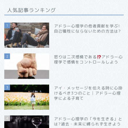
人気記事ランキング
1
アドラー心理学の他者貢献を学ぶ!
自己犠牲にならないための方法は?
2
怒りは二次感情である
アドラー心
理学で感情をコントロールしよう
3
アイ・メッセージを伝える時に心掛
けるべき3つのこと│アドラー心理
学による子育て
4
アドラー心理学の「今を生きる」と
は?過去・未来に縛られず生きよう