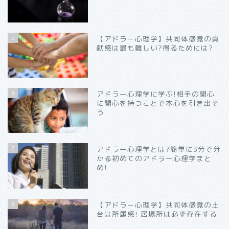
5
【アドラー心理学】共同体感覚の貢
献感は最も難しい?得るためには?
6
アドラー心理学に学ぶ!相手の関心
に関心を持つことで本心を引き出そ
う
7
アドラー心理学とは?簡単に3分で分
かる初めてのアドラー心理学まと
め!
8
【アドラー心理学】共同体感覚の土
台は所属感! 居場所は必ず存在する