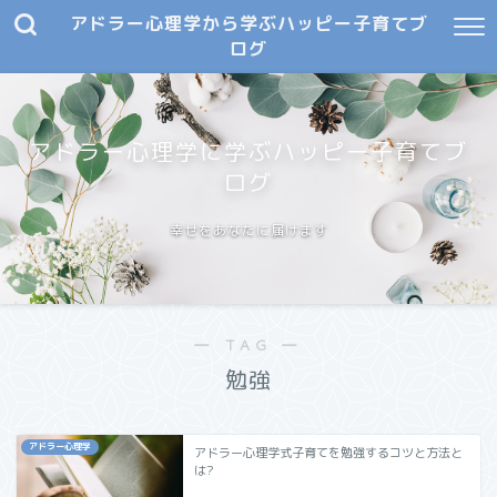
アドラー心理学から学ぶハッピー子育てブ
ログ
アドラー心理学に学ぶハッピー子育てブ
ログ
幸せをあなたに届けます
― TAG ―
勉強
アドラー心理学
アドラー心理学式子育てを勉強するコツと方法と
は?