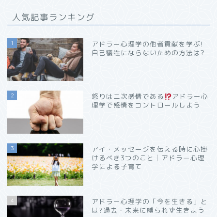
人気記事ランキング
1
アドラー心理学の他者貢献を学ぶ!
自己犠牲にならないための方法は?
2
怒りは二次感情である
アドラー心
理学で感情をコントロールしよう
3
アイ・メッセージを伝える時に心掛
けるべき3つのこと│アドラー心理
学による子育て
4
アドラー心理学の「今を生きる」と
は?過去・未来に縛られず生きよう