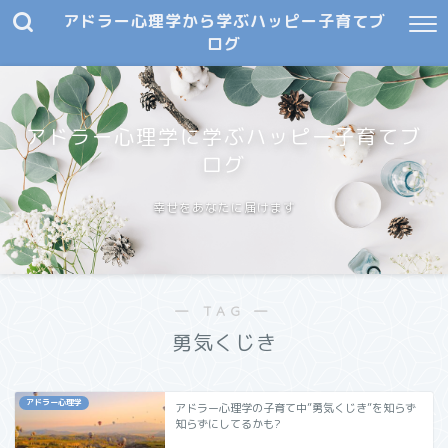
アドラー心理学から学ぶハッピー子育てブ
ログ
アドラー心理学に学ぶハッピー子育てブ
ログ
幸せをあなたに届けます
― TAG ―
勇気くじき
アドラー心理学
アドラー心理学の子育て中”勇気くじき”を知らず
知らずにしてるかも?