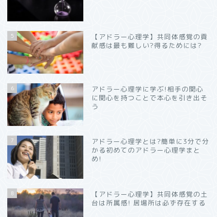
5
【アドラー心理学】共同体感覚の貢
献感は最も難しい?得るためには?
6
アドラー心理学に学ぶ!相手の関心
に関心を持つことで本心を引き出そ
う
7
アドラー心理学とは?簡単に3分で分
かる初めてのアドラー心理学まと
め!
8
【アドラー心理学】共同体感覚の土
台は所属感! 居場所は必ず存在する