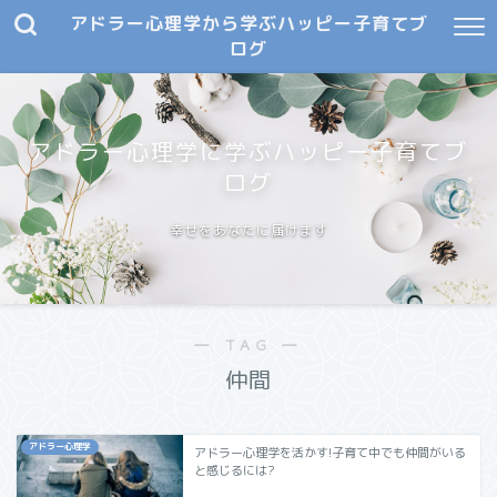
アドラー心理学から学ぶハッピー子育てブ
ログ
アドラー心理学に学ぶハッピー子育てブ
ログ
幸せをあなたに届けます
― TAG ―
仲間
アドラー心理学
アドラー心理学を活かす!子育て中でも仲間がいる
と感じるには?