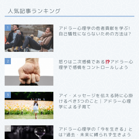
人気記事ランキング
1
アドラー心理学の他者貢献を学ぶ!
自己犠牲にならないための方法は?
2
怒りは二次感情である
アドラー心
理学で感情をコントロールしよう
3
アイ・メッセージを伝える時に心掛
けるべき3つのこと│アドラー心理
学による子育て
4
アドラー心理学の「今を生きる」と
は?過去・未来に縛られず生きよう