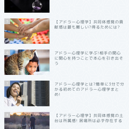
5
【アドラー心理学】共同体感覚の貢
献感は最も難しい?得るためには?
6
アドラー心理学に学ぶ!相手の関心
に関心を持つことで本心を引き出そ
う
7
アドラー心理学とは?簡単に3分で分
かる初めてのアドラー心理学まと
め!
8
【アドラー心理学】共同体感覚の土
台は所属感! 居場所は必ず存在する