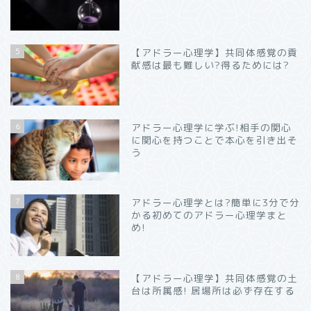
5
【アドラー心理学】共同体感覚の貢
献感は最も難しい?得るためには?
6
アドラー心理学に学ぶ!相手の関心
に関心を持つことで本心を引き出そ
う
7
アドラー心理学とは?簡単に3分で分
かる初めてのアドラー心理学まと
め!
8
【アドラー心理学】共同体感覚の土
台は所属感! 居場所は必ず存在する