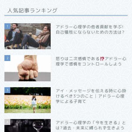
人気記事ランキング
1
アドラー心理学の他者貢献を学ぶ!
自己犠牲にならないための方法は?
2
怒りは二次感情である
アドラー心
理学で感情をコントロールしよう
3
アイ・メッセージを伝える時に心掛
けるべき3つのこと│アドラー心理
学による子育て
4
アドラー心理学の「今を生きる」と
は?過去・未来に縛られず生きよう