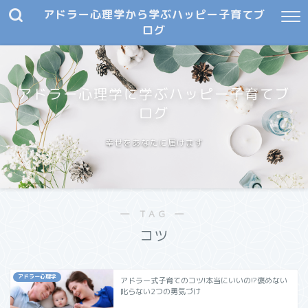
アドラー心理学から学ぶハッピー子育てブ
ログ
アドラー心理学に学ぶハッピー子育てブ
ログ
幸せをあなたに届けます
― TAG ―
コツ
アドラー心理学
アドラー式子育てのコツ!本当にいいの!?褒めない
叱らない2つの勇気づけ