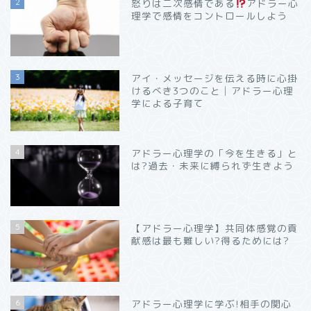
2
怒りは二次感情である
アドラー心
理学で感情をコントロールしよう
3
アイ・メッセージを伝える時に心掛
けるべき3つのこと│アドラー心理
学による子育て
4
アドラー心理学の「今を生きる」と
は?過去・未来に縛られず生きよう
5
【アドラー心理学】共同体感覚の貢
献感は最も難しい?得るためには?
6
アドラー心理学に学ぶ!相手の関心