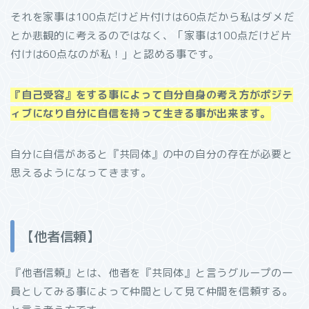
それを家事は
100
点だけど片付けは
60
点だから私はダメだ
とか悲観的に考えるのではなく、「家事は
100
点だけど片
付けは
60
点なのが私！」と認める事です。
『自己受容』をする事によって自分自身の考え方がポジテ
ィブになり自分に自信を持って生きる事が出来ます。
自分に自信があると
『共同体』の中の自分の存在が必要と
思えるようになってきます。
【他者信頼】
『他者信頼』とは、他者を『共同体』と言うグループの一
員としてみる事によって仲間として見て仲間を信頼する。