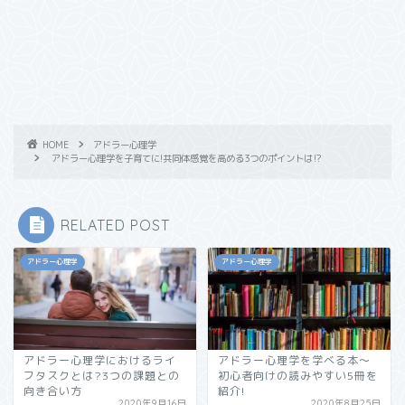
HOME
アドラー心理学
アドラー心理学を子育てに!共同体感覚を高める3つのポイントは⁉︎
RELATED POST
アドラー心理学
アドラー心理学
アドラー心理学におけるライ
アドラー心理学を学べる本～
フタスクとは?3つの課題との
初心者向けの読みやすい5冊を
向き合い方
紹介!
2020年9月16日
2020年8月25日