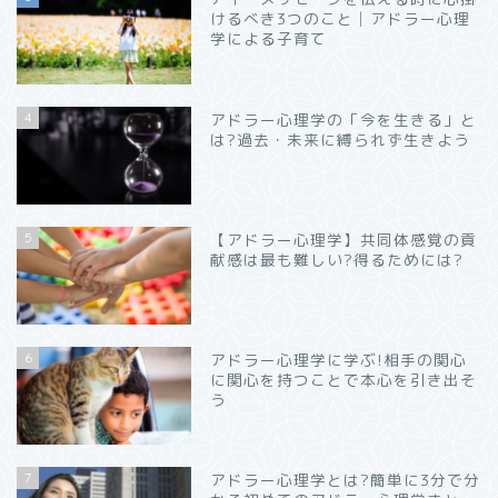
けるべき3つのこと│アドラー心理
学による子育て
4
アドラー心理学の「今を生きる」と
は?過去・未来に縛られず生きよう
5
【アドラー心理学】共同体感覚の貢
献感は最も難しい?得るためには?
6
アドラー心理学に学ぶ!相手の関心
に関心を持つことで本心を引き出そ
う
7
アドラー心理学とは?簡単に3分で分