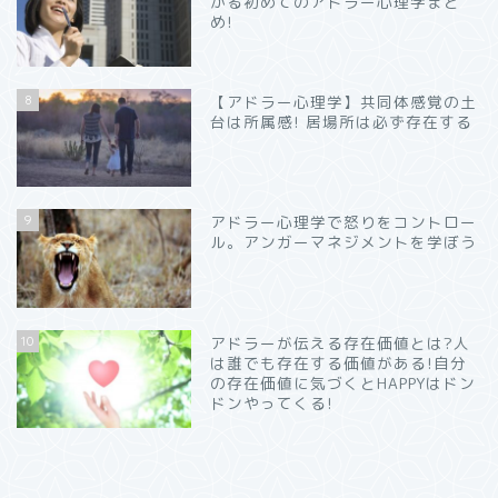
かる初めてのアドラー心理学まと
め!
8
【アドラー心理学】共同体感覚の土
台は所属感! 居場所は必ず存在する
9
アドラー心理学で怒りをコントロー
ル。アンガーマネジメントを学ぼう
10
アドラーが伝える存在価値とは?人
は誰でも存在する価値がある!自分
の存在価値に気づくとHAPPYはドン
ドンやってくる!