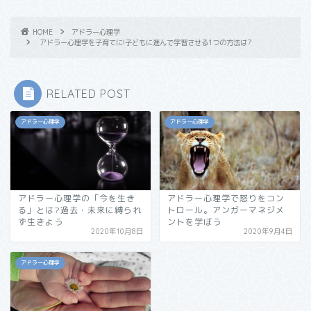
HOME
アドラー心理学
アドラー心理学を子育てに!子どもに進んで学習させる1つの方法は?
RELATED POST
アドラー心理学
アドラー心理学
アドラー心理学の「今を生き
アドラー心理学で怒りをコン
る」とは?過去・未来に縛られ
トロール。アンガーマネジメ
ず生きよう
ントを学ぼう
2020年10月8日
2020年9月4日
アドラー心理学