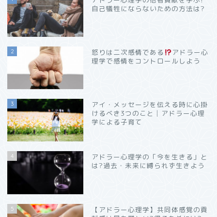
自己犠牲にならないための方法は?
2
怒りは二次感情である
アドラー心
理学で感情をコントロールしよう
3
アイ・メッセージを伝える時に心掛
けるべき3つのこと│アドラー心理
学による子育て
4
アドラー心理学の「今を生きる」と
は?過去・未来に縛られず生きよう
5
【アドラー心理学】共同体感覚の貢