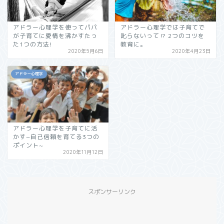
アドラー心理学を使ってパパ
アドラー心理学では子育てで
が子育てに愛情を沸かすたっ
叱らないって⁉︎ 2つのコツを
た1つの方法!
教育に。
2020年5月6日
2020年4月23日
アドラー心理学
アドラー心理学を子育てに活
かす~自己信頼を育てる3つの
ポイント~
2020年11月12日
スポンサーリンク