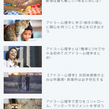
献感は最も難しい?得るためには?
6
アドラー心理学に学ぶ!相手の関心
に関心を持つことで本心を引き出そ
う
7
アドラー心理学とは?簡単に3分で分
かる初めてのアドラー心理学まと
め!
8
【アドラー心理学】共同体感覚の土
台は所属感! 居場所は必ず存在する
9
アドラー心理学で怒りをコントロー
ル。アンガーマネジメントを学ぼう