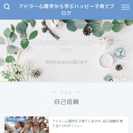
アドラー心理学から学ぶハッピー子育てブ
ログ
アドラー心理学に学ぶハッピー子育てブ
ログ
幸せをあなたに届けます
― TAG ―
自己信頼
アドラー心理学
アドラー心理学を子育てに活かす~自己信頼を育
てる3つのポイント~