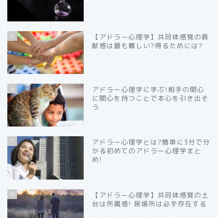
5
【アドラー心理学】共同体感覚の貢
献感は最も難しい?得るためには?
6
アドラー心理学に学ぶ!相手の関心
に関心を持つことで本心を引き出そ
う
7
アドラー心理学とは?簡単に3分で分
かる初めてのアドラー心理学まと
め!
8
【アドラー心理学】共同体感覚の土
台は所属感! 居場所は必ず存在する