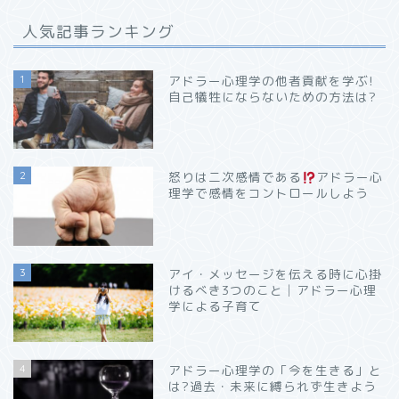
人気記事ランキング
1
アドラー心理学の他者貢献を学ぶ!
自己犠牲にならないための方法は?
2
怒りは二次感情である
アドラー心
理学で感情をコントロールしよう
3
アイ・メッセージを伝える時に心掛
けるべき3つのこと│アドラー心理
学による子育て
4
アドラー心理学の「今を生きる」と
は?過去・未来に縛られず生きよう