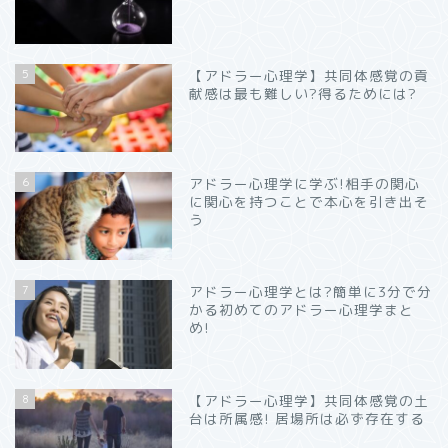
5
【アドラー心理学】共同体感覚の貢
献感は最も難しい?得るためには?
6
アドラー心理学に学ぶ!相手の関心
に関心を持つことで本心を引き出そ
う
7
アドラー心理学とは?簡単に3分で分
かる初めてのアドラー心理学まと
め!
8
【アドラー心理学】共同体感覚の土
台は所属感! 居場所は必ず存在する