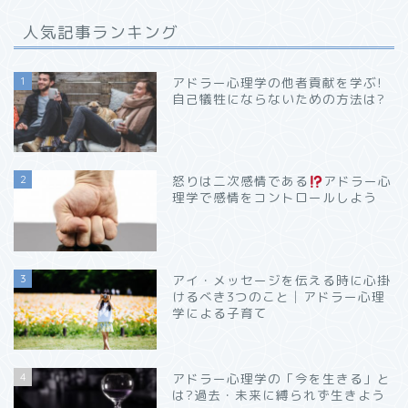
人気記事ランキング
1
アドラー心理学の他者貢献を学ぶ!
自己犠牲にならないための方法は?
2
怒りは二次感情である
アドラー心
理学で感情をコントロールしよう
3
アイ・メッセージを伝える時に心掛
けるべき3つのこと│アドラー心理
学による子育て
4
アドラー心理学の「今を生きる」と
は?過去・未来に縛られず生きよう