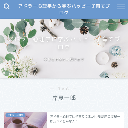
アドラー心理学から学ぶハッピー子育てブ
ログ
アドラー心理学に学ぶハッピー子育てブ
ログ
幸せをあなたに届けます
― TAG ―
岸見一郎
アドラー心理学
アドラー心理学は子育てに活かせる!話題の岸見一
郎氏ってどんな人?