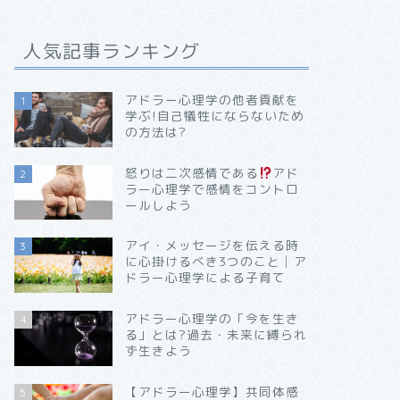
人気記事ランキング
アドラー心理学の他者貢献を
1
学ぶ!自己犠牲にならないため
の方法は?
怒りは二次感情である
アド
2
ラー心理学で感情をコントロ
ールしよう
アイ・メッセージを伝える時
3
に心掛けるべき3つのこと│ア
ドラー心理学による子育て
アドラー心理学の「今を生き
4
る」とは?過去・未来に縛られ
ず生きよう
【アドラー心理学】共同体感
5