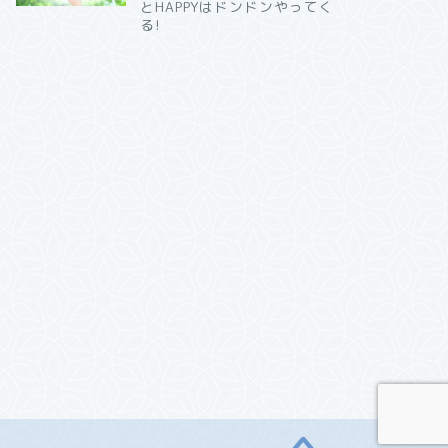
とHAPPYはドンドンやってく
る!