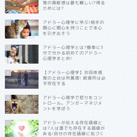
覚の貢献感は最も難しい?得る
ためには?
アドラー心理学に学ぶ!相手の
6
関心に関心を持つことで本心
を引き出そう
アドラー心理学とは?簡単に3
7
分で分かる初めてのアドラー
心理学まとめ!
【アドラー心理学】共同体感
8
覚の土台は所属感! 居場所は必
ず存在する
アドラー心理学で怒りをコン
9
トロール。アンガーマネジメ
ントを学ぼう
アドラーが伝える存在価値と
10
は?人は誰でも存在する価値が
ある!自分の存在価値に気づく