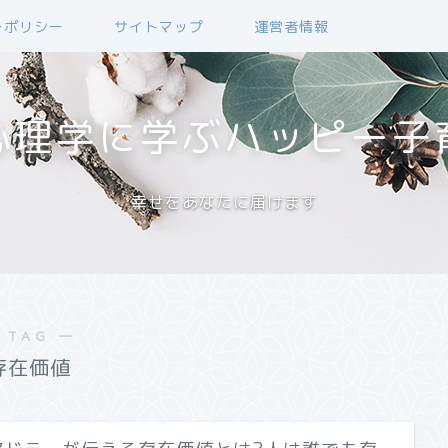
ーポリシー
サイトマップ
運営者情報
心理学に学ぶハッピー子
幸せをあなたに届けます
 TAG ―
存在価値