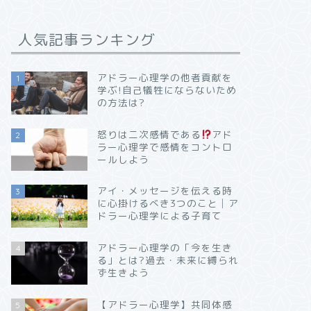
人気記事ランキング
アドラー心理学の他者貢献を
1
学ぶ!自己犠牲にならないため
の方法は?
怒りは二次感情である
アド
2
ラー心理学で感情をコントロ
ールしよう
アイ・メッセージを伝える時
3
に心掛けるべき3つのこと│ア
ドラー心理学による子育て
アドラー心理学の「今を生き
4
る」とは?過去・未来に縛られ
ず生きよう
【アドラー心理学】共同体感
5