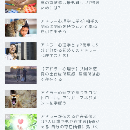
覚の貢献感は最も難しい?得る
ためには?
アドラー心理学に学ぶ!相手の
6
関心に関心を持つことで本心
を引き出そう
アドラー心理学とは?簡単に3
7
分で分かる初めてのアドラー
心理学まとめ!
【アドラー心理学】共同体感
8
覚の土台は所属感! 居場所は必
ず存在する
アドラー心理学で怒りをコン
9
トロール。アンガーマネジメ
ントを学ぼう
アドラーが伝える存在価値と
10
は?人は誰でも存在する価値が
ある!自分の存在価値に気づく