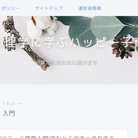
ーポリシー
サイトマップ
運営者情報
心理学に学ぶハッピー子
幸せをあなたに届けます
 TAG ―
入門