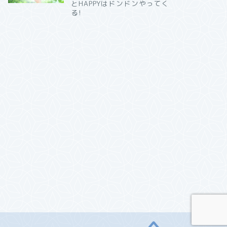
とHAPPYはドンドンやってく
る!