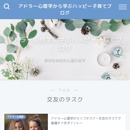
アドラー心理学から学ぶハッピー子育てブ
ログ
アドラー心理学に学ぶハッピー子育てブ
ログ
幸せをあなたに届けます
― TAG ―
交友のタスク
アドラー心理学
アドラー心理学のライフタスク～交友のタスクで
意識すべきポイント～