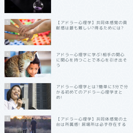
5
【アドラー心理学】共同体感覚の貢
献感は最も難しい?得るためには?
6
アドラー心理学に学ぶ!相手の関心
に関心を持つことで本心を引き出そ
う
7
アドラー心理学とは?簡単に3分で分
かる初めてのアドラー心理学まと
め!
8
【アドラー心理学】共同体感覚の土
台は所属感! 居場所は必ず存在する