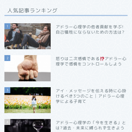
人気記事ランキング
1
アドラー心理学の他者貢献を学ぶ!
自己犠牲にならないための方法は?
2
怒りは二次感情である
アドラー心
理学で感情をコントロールしよう
3
アイ・メッセージを伝える時に心掛
けるべき3つのこと│アドラー心理
学による子育て
4
アドラー心理学の「今を生きる」と
は?過去・未来に縛られず生きよう