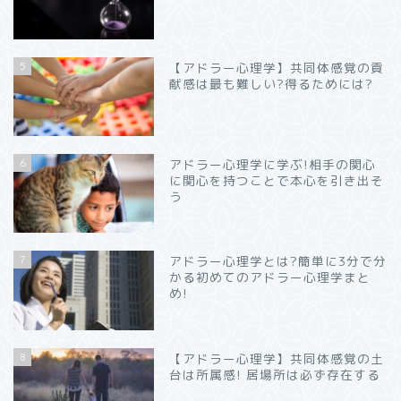
5
【アドラー心理学】共同体感覚の貢
献感は最も難しい?得るためには?
6
アドラー心理学に学ぶ!相手の関心
に関心を持つことで本心を引き出そ
う
7
アドラー心理学とは?簡単に3分で分
かる初めてのアドラー心理学まと
め!
8
【アドラー心理学】共同体感覚の土
台は所属感! 居場所は必ず存在する