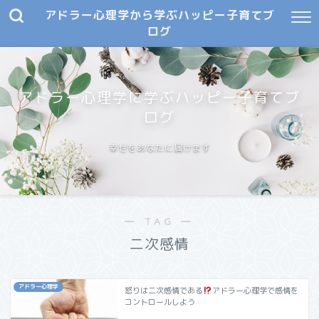
アドラー心理学から学ぶハッピー子育てブ
ログ
アドラー心理学に学ぶハッピー子育てブ
ログ
幸せをあなたに届けます
― TAG ―
二次感情
アドラー心理学
怒りは二次感情である
アドラー心理学で感情を
コントロールしよう