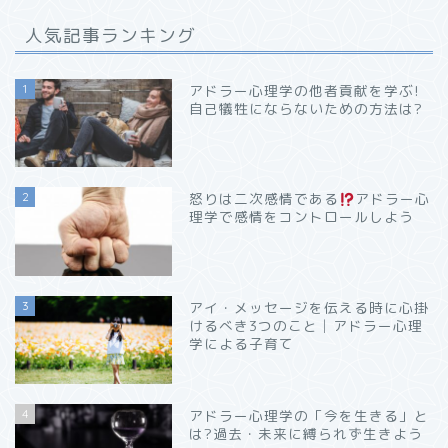
人気記事ランキング
1
アドラー心理学の他者貢献を学ぶ!
自己犠牲にならないための方法は?
2
怒りは二次感情である
アドラー心
理学で感情をコントロールしよう
3
アイ・メッセージを伝える時に心掛
けるべき3つのこと│アドラー心理
学による子育て
4
アドラー心理学の「今を生きる」と
は?過去・未来に縛られず生きよう