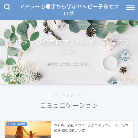
アドラー心理学から学ぶハッピー子育てブ
ログ
アドラー心理学に学ぶハッピー子育てブ
ログ
幸せをあなたに届けます
― TAG ―
コミュニケーション
アドラー心理学
アドラー心理学で子供とのコミュニケーションを
改善!横の関係が大切