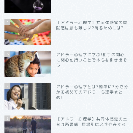
5
【アドラー心理学】共同体感覚の貢
献感は最も難しい?得るためには?
6
アドラー心理学に学ぶ!相手の関心
に関心を持つことで本心を引き出そ
う
7
アドラー心理学とは?簡単に3分で分
かる初めてのアドラー心理学まと
め!
8
【アドラー心理学】共同体感覚の土
台は所属感! 居場所は必ず存在する