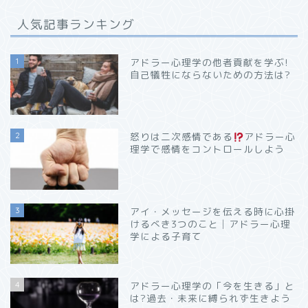
人気記事ランキング
1
アドラー心理学の他者貢献を学ぶ!
自己犠牲にならないための方法は?
2
怒りは二次感情である
アドラー心
理学で感情をコントロールしよう
3
アイ・メッセージを伝える時に心掛
けるべき3つのこと│アドラー心理
学による子育て
4
アドラー心理学の「今を生きる」と
は?過去・未来に縛られず生きよう