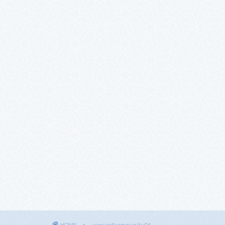
HOME
senseofcommunity04