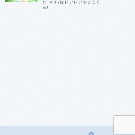
とHAPPYはドンドンやってく
る!