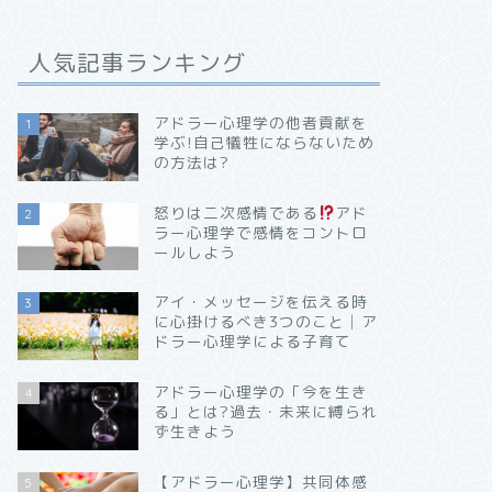
人気記事ランキング
アドラー心理学の他者貢献を
1
学ぶ!自己犠牲にならないため
の方法は?
怒りは二次感情である
アド
2
ラー心理学で感情をコントロ
ールしよう
アイ・メッセージを伝える時
3
に心掛けるべき3つのこと│ア
ドラー心理学による子育て
アドラー心理学の「今を生き
4
る」とは?過去・未来に縛られ
ず生きよう
【アドラー心理学】共同体感
5