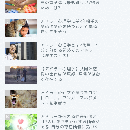
覚の貢献感は最も難しい?得る
ためには?
アドラー心理学に学ぶ!相手の
6
関心に関心を持つことで本心
を引き出そう
アドラー心理学とは?簡単に3
7
分で分かる初めてのアドラー
心理学まとめ!
【アドラー心理学】共同体感
8
覚の土台は所属感! 居場所は必
ず存在する
アドラー心理学で怒りをコン
9
トロール。アンガーマネジメ
ントを学ぼう
アドラーが伝える存在価値と
10
は?人は誰でも存在する価値が
ある!自分の存在価値に気づく