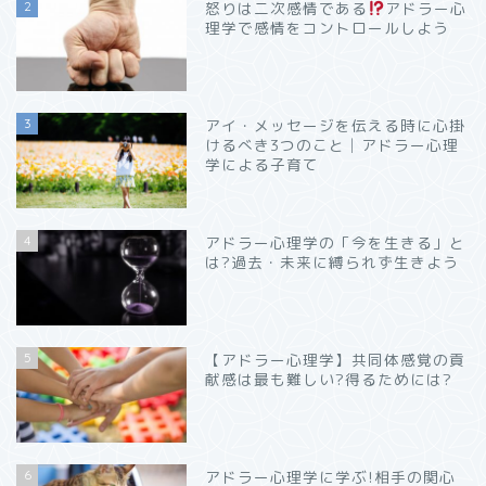
2
怒りは二次感情である
アドラー心
理学で感情をコントロールしよう
3
アイ・メッセージを伝える時に心掛
けるべき3つのこと│アドラー心理
学による子育て
4
アドラー心理学の「今を生きる」と
は?過去・未来に縛られず生きよう
5
【アドラー心理学】共同体感覚の貢
献感は最も難しい?得るためには?
6
アドラー心理学に学ぶ!相手の関心