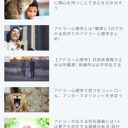
に関心を持つことで本心を引き出そ
う
7
アドラー心理学とは?簡単に3分で分
かる初めてのアドラー心理学まと
め!
8
【アドラー心理学】共同体感覚の土
台は所属感! 居場所は必ず存在する
9
アドラー心理学で怒りをコントロー
ル。アンガーマネジメントを学ぼう
10
アドラーが伝える存在価値とは?人
は誰でも存在する価値がある!自分