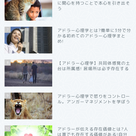
に関心を持つことで本心を引き出そ
う
7
アドラー心理学とは?簡単に3分で分
かる初めてのアドラー心理学まと
め!
8
【アドラー心理学】共同体感覚の土
台は所属感! 居場所は必ず存在する
9
アドラー心理学で怒りをコントロー
ル。アンガーマネジメントを学ぼう
10
アドラーが伝える存在価値とは?人
は誰でも存在する価値がある!自分