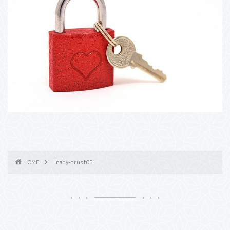
HOME
lnady-trust05