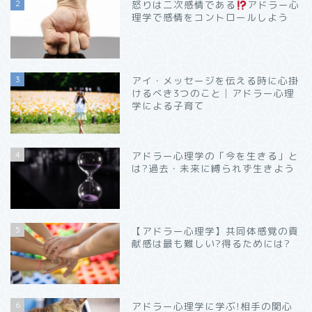
2
怒りは二次感情である
アドラー心
理学で感情をコントロールしよう
3
アイ・メッセージを伝える時に心掛
けるべき3つのこと│アドラー心理
学による子育て
4
アドラー心理学の「今を生きる」と
は?過去・未来に縛られず生きよう
5
【アドラー心理学】共同体感覚の貢
献感は最も難しい?得るためには?
6
アドラー心理学に学ぶ!相手の関心