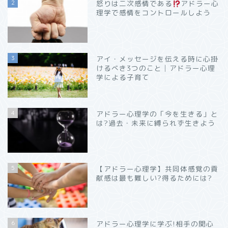
2
怒りは二次感情である
アドラー心
理学で感情をコントロールしよう
3
アイ・メッセージを伝える時に心掛
けるべき3つのこと│アドラー心理
学による子育て
4
アドラー心理学の「今を生きる」と
は?過去・未来に縛られず生きよう
5
【アドラー心理学】共同体感覚の貢
献感は最も難しい?得るためには?
6
アドラー心理学に学ぶ!相手の関心