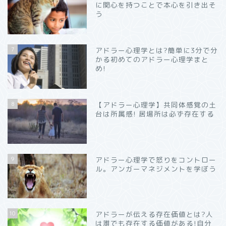
に関心を持つことで本心を引き出そ
う
7
アドラー心理学とは?簡単に3分で分
かる初めてのアドラー心理学まと
め!
8
【アドラー心理学】共同体感覚の土
台は所属感! 居場所は必ず存在する
9
アドラー心理学で怒りをコントロー
ル。アンガーマネジメントを学ぼう
10
アドラーが伝える存在価値とは?人
は誰でも存在する価値がある!自分