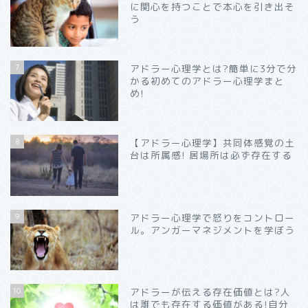
に関心を持つことで本心を引き出そ
う
7
アドラー心理学とは?簡単に3分で分
かる初めてのアドラー心理学まと
め!
8
【アドラー心理学】共同体感覚の土
台は所属感! 居場所は必ず存在する
9
アドラー心理学で怒りをコントロー
ル。アンガーマネジメントを学ぼう
10
アドラーが伝える存在価値とは?人
は誰でも存在する価値がある!自分