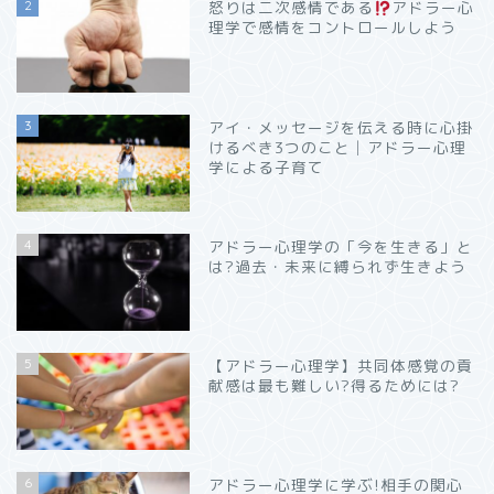
2
怒りは二次感情である
アドラー心
理学で感情をコントロールしよう
3
アイ・メッセージを伝える時に心掛
けるべき3つのこと│アドラー心理
学による子育て
4
アドラー心理学の「今を生きる」と
は?過去・未来に縛られず生きよう
5
【アドラー心理学】共同体感覚の貢
献感は最も難しい?得るためには?
6
アドラー心理学に学ぶ!相手の関心