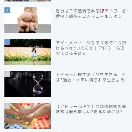
2
怒りは二次感情である
アドラー心
理学で感情をコントロールしよう
3
アイ・メッセージを伝える時に心掛
けるべき3つのこと│アドラー心理
学による子育て
4
アドラー心理学の「今を生きる」と
は?過去・未来に縛られず生きよう
5
【アドラー心理学】共同体感覚の貢
献感は最も難しい?得るためには?