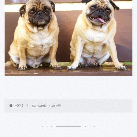
HOME
companion-task⑤