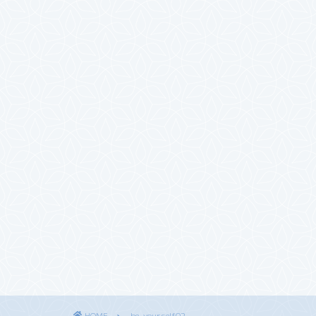
HOME
be-yourself02