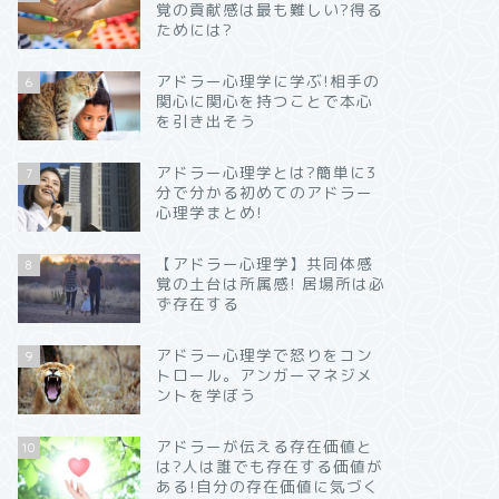
覚の貢献感は最も難しい?得る
ためには?
アドラー心理学に学ぶ!相手の
6
関心に関心を持つことで本心
を引き出そう
アドラー心理学とは?簡単に3
7
分で分かる初めてのアドラー
心理学まとめ!
【アドラー心理学】共同体感
8
覚の土台は所属感! 居場所は必
ず存在する
アドラー心理学で怒りをコン
9
トロール。アンガーマネジメ
ントを学ぼう
アドラーが伝える存在価値と
10
は?人は誰でも存在する価値が
ある!自分の存在価値に気づく