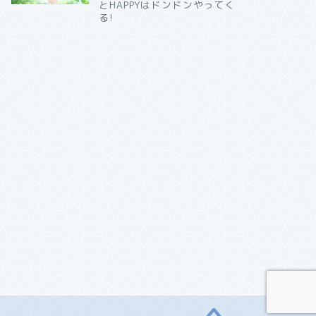
とHAPPYはドンドンやってく
る!