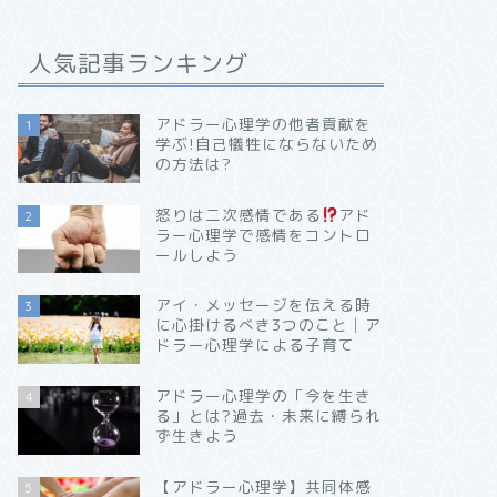
人気記事ランキング
アドラー心理学の他者貢献を
1
学ぶ!自己犠牲にならないため
の方法は?
怒りは二次感情である
アド
2
ラー心理学で感情をコントロ
ールしよう
アイ・メッセージを伝える時
3
に心掛けるべき3つのこと│ア
ドラー心理学による子育て
アドラー心理学の「今を生き
4
る」とは?過去・未来に縛られ
ず生きよう
【アドラー心理学】共同体感
5