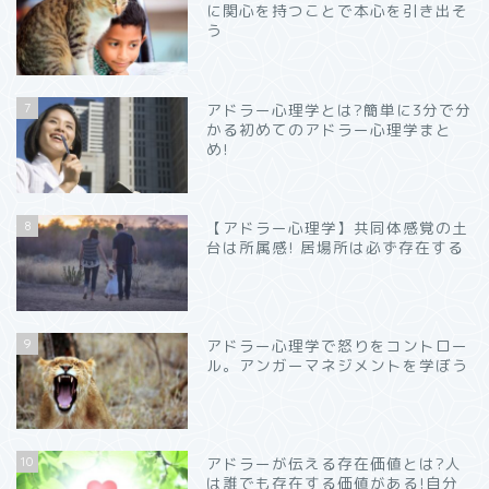
に関心を持つことで本心を引き出そ
う
7
アドラー心理学とは?簡単に3分で分
かる初めてのアドラー心理学まと
め!
8
【アドラー心理学】共同体感覚の土
台は所属感! 居場所は必ず存在する
9
アドラー心理学で怒りをコントロー
ル。アンガーマネジメントを学ぼう
10
アドラーが伝える存在価値とは?人
は誰でも存在する価値がある!自分