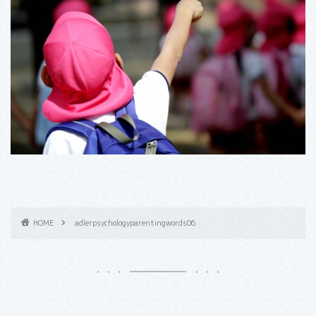
HOME
adlerpsychologyparentingwords06