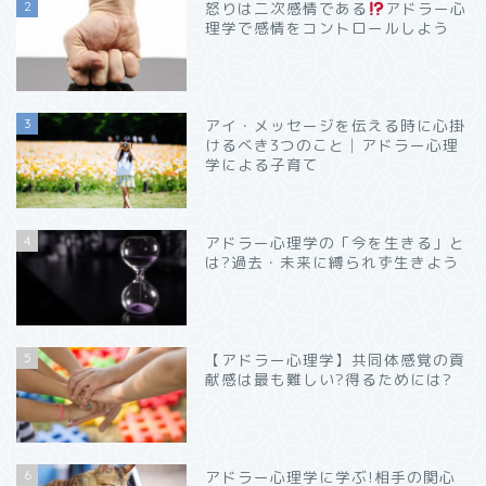
2
怒りは二次感情である
アドラー心
理学で感情をコントロールしよう
3
アイ・メッセージを伝える時に心掛
けるべき3つのこと│アドラー心理
学による子育て
4
アドラー心理学の「今を生きる」と
は?過去・未来に縛られず生きよう
5
【アドラー心理学】共同体感覚の貢
献感は最も難しい?得るためには?
6
アドラー心理学に学ぶ!相手の関心