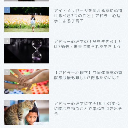
3
アイ・メッセージを伝える時に心掛
けるべき3つのこと│アドラー心理
学による子育て
4
アドラー心理学の「今を生きる」と
は?過去・未来に縛られず生きよう
5
【アドラー心理学】共同体感覚の貢
献感は最も難しい?得るためには?
6
アドラー心理学に学ぶ!相手の関心
に関心を持つことで本心を引き出そ
う