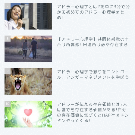
7
アドラー心理学とは?簡単に3分で分
かる初めてのアドラー心理学まと
め!
8
【アドラー心理学】共同体感覚の土
台は所属感! 居場所は必ず存在する
9
アドラー心理学で怒りをコントロー
ル。アンガーマネジメントを学ぼう
10
アドラーが伝える存在価値とは?人
は誰でも存在する価値がある!自分
の存在価値に気づくとHAPPYはドン
ドンやってくる!