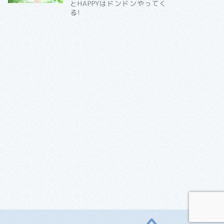
とHAPPYはドンドンやってく
る!