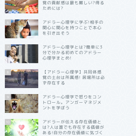
覚の貢献感は最も難しい?得る
ためには?
アドラー心理学に学ぶ!相手の
6
関心に関心を持つことで本心
を引き出そう
アドラー心理学とは?簡単に3
7
分で分かる初めてのアドラー
心理学まとめ!
【アドラー心理学】共同体感
8
覚の土台は所属感! 居場所は必
ず存在する
アドラー心理学で怒りをコン
9
トロール。アンガーマネジメ
ントを学ぼう
アドラーが伝える存在価値と
10
は?人は誰でも存在する価値が
ある!自分の存在価値に気づく