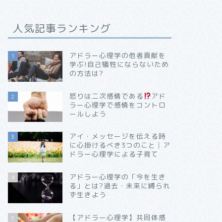
人気記事ランキング
アドラー心理学の他者貢献を
1
学ぶ!自己犠牲にならないため
の方法は?
怒りは二次感情である
アド
2
ラー心理学で感情をコントロ
ールしよう
アイ・メッセージを伝える時
3
に心掛けるべき3つのこと│ア
ドラー心理学による子育て
アドラー心理学の「今を生き
4
る」とは?過去・未来に縛られ
ず生きよう
【アドラー心理学】共同体感
5