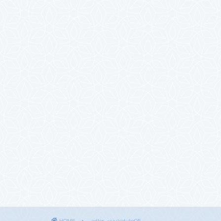
HOME
adler-yuukiduke05