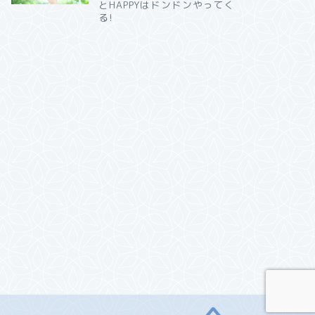
とHAPPYはドンドンやってく
る!