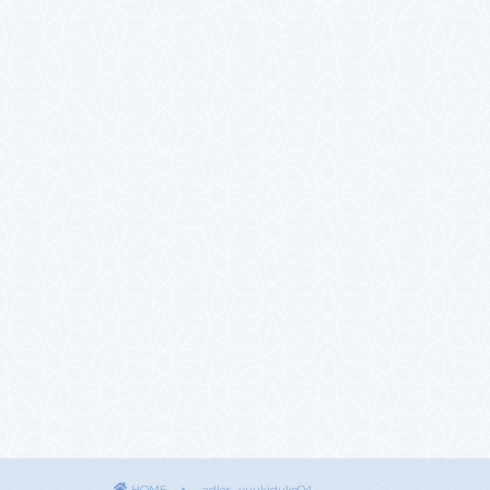
HOME
adler-yuukiduke04