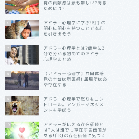
覚の貢献感は最も難しい?得る
ためには?
アドラー心理学に学ぶ!相手の
6
関心に関心を持つことで本心
を引き出そう
アドラー心理学とは?簡単に3
7
分で分かる初めてのアドラー
心理学まとめ!
【アドラー心理学】共同体感
8
覚の土台は所属感! 居場所は必
ず存在する
アドラー心理学で怒りをコン
9
トロール。アンガーマネジメ
ントを学ぼう
アドラーが伝える存在価値と
10
は?人は誰でも存在する価値が
ある!自分の存在価値に気づく