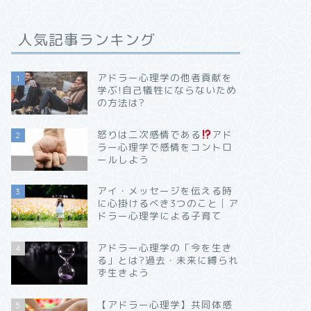
人気記事ランキング
アドラー心理学の他者貢献を
1
学ぶ!自己犠牲にならないため
の方法は?
怒りは二次感情である
アド
2
ラー心理学で感情をコントロ
ールしよう
アイ・メッセージを伝える時
3
に心掛けるべき3つのこと│ア
ドラー心理学による子育て
アドラー心理学の「今を生き
4
る」とは?過去・未来に縛られ
ず生きよう
【アドラー心理学】共同体感
5