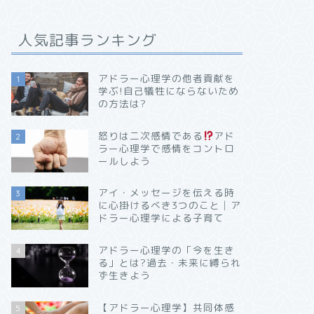
人気記事ランキング
アドラー心理学の他者貢献を
1
学ぶ!自己犠牲にならないため
の方法は?
怒りは二次感情である
アド
2
ラー心理学で感情をコントロ
ールしよう
アイ・メッセージを伝える時
3
に心掛けるべき3つのこと│ア
ドラー心理学による子育て
アドラー心理学の「今を生き
4
る」とは?過去・未来に縛られ
ず生きよう
【アドラー心理学】共同体感
5