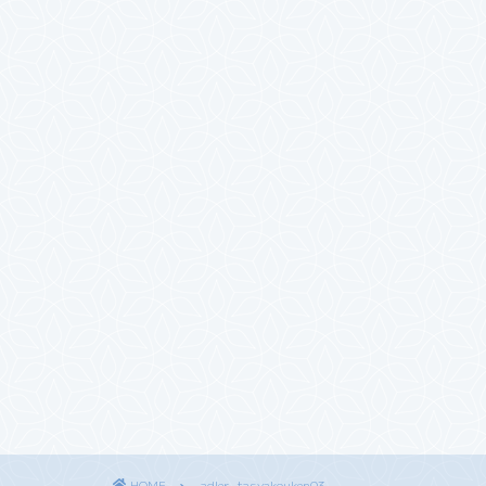
HOME
adler-tasyakouken03