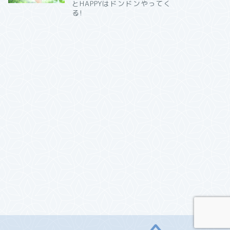
とHAPPYはドンドンやってく
る!