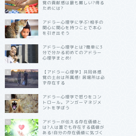
覚の貢献感は最も難しい?得る
ためには?
アドラー心理学に学ぶ!相手の
6
関心に関心を持つことで本心
を引き出そう
アドラー心理学とは?簡単に3
7
分で分かる初めてのアドラー
心理学まとめ!
【アドラー心理学】共同体感
8
覚の土台は所属感! 居場所は必
ず存在する
アドラー心理学で怒りをコン
9
トロール。アンガーマネジメ
ントを学ぼう
アドラーが伝える存在価値と
10
は?人は誰でも存在する価値が
ある!自分の存在価値に気づく